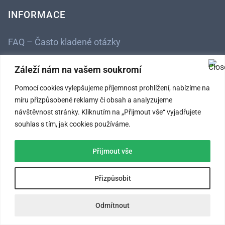
INFORMACE
FAQ – Často kladené otázky
Kontaktní údaje
Záleží nám na vašem soukromí
Obchodní podmínky
Pomocí cookies vylepšujeme příjemnost prohlížení, nabízíme na
míru přizpůsobené reklamy či obsah a analyzujeme
Ochrana osobních údajů
návštěvnost stránky. Kliknutím na „Přijmout vše“ vyjadřujete
souhlas s tím, jak cookies používáme.
SLEDUJTE NÁS
Přijmout vše
Přizpůsobit
Odmítnout