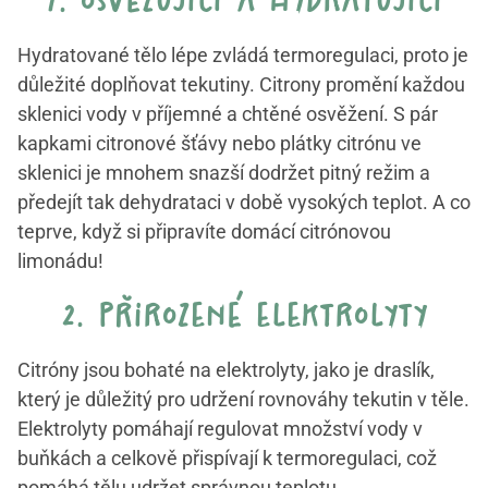
1. osvěžující a hydratující
Hydratované tělo lépe zvládá termoregulaci, proto je
důležité doplňovat tekutiny. Citrony promění každou
sklenici vody v příjemné a chtěné osvěžení. S pár
kapkami citronové šťávy nebo plátky citrónu ve
sklenici je mnohem snazší dodržet pitný režim a
předejít tak dehydrataci v době vysokých teplot. A co
teprve, když si připravíte domácí citrónovou
limonádu!
2. přirozené elektrolyty
Citróny jsou bohaté na elektrolyty, jako je draslík,
který je důležitý pro udržení rovnováhy tekutin v těle.
Elektrolyty pomáhají regulovat množství vody v
buňkách a celkově přispívají k termoregulaci, což
pomáhá tělu udržet správnou teplotu.