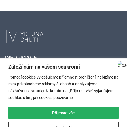
INFORMACE
Záleží nám na vašem soukromí
FAQ – Často kladené otázky
Pomocí cookies vylepšujeme příjemnost prohlížení, nabízíme na
míru přizpůsobené reklamy či obsah a analyzujeme
Kontaktní údaje
návštěvnost stránky. Kliknutím na „Přijmout vše“ vyjadřujete
Obchodní podmínky
souhlas s tím, jak cookies používáme.
Ochrana osobních údajů
Přijmout vše
SLEDUJTE NÁS