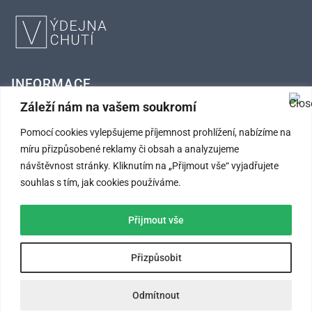
INFORMACE
Záleží nám na vašem soukromí
FAQ – Často kladené otázky
Pomocí cookies vylepšujeme příjemnost prohlížení, nabízíme na
Kontaktní údaje
míru přizpůsobené reklamy či obsah a analyzujeme
návštěvnost stránky. Kliknutím na „Přijmout vše“ vyjadřujete
Obchodní podmínky
souhlas s tím, jak cookies používáme.
Ochrana osobních údajů
Přijmout vše
SLEDUJTE NÁS
Přizpůsobit
Odmítnout