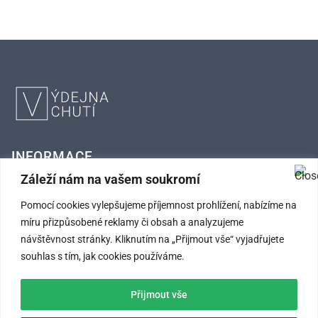
INFORMACE
Záleží nám na vašem soukromí
FAQ – Často kladené otázky
Pomocí cookies vylepšujeme příjemnost prohlížení, nabízíme na
míru přizpůsobené reklamy či obsah a analyzujeme
Kontaktní údaje
návštěvnost stránky. Kliknutím na „Přijmout vše“ vyjadřujete
Obchodní podmínky
souhlas s tím, jak cookies používáme.
Ochrana osobních údajů
Přijmout vše