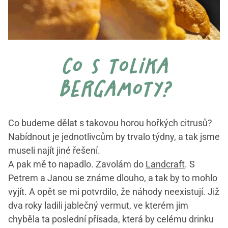
co s tolika
bergamoty?
Co budeme dělat s takovou horou hořkých citrusů?
Nabídnout je jednotlivcům by trvalo týdny, a tak jsme
museli najít jiné řešení.
A pak mě to napadlo. Zavolám do
Landcraft
. S
Petrem a Janou se známe dlouho, a tak by to mohlo
vyjít. A opět se mi potvrdilo, že náhody neexistují. Již
dva roky ladili jablečný vermut, ve kterém jim
chyběla ta poslední přísada, která by celému drinku