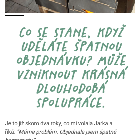
co se stane, když
uděláte špatnou
objednávku? může
vzniknout krásná
dlouhodobá
spolupráce.
Je to již skoro dva roky, co mi volala Jarka a
říká:
“Máme problém. Objednala jsem špatně