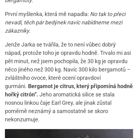
bergamoty.”
První myšlenka, která mě napadla:
No tak to přeci
nevadí, těch pár bedýnek navíc nabídneme mezi
zákazníky.
Jenže Jarka se tvářila, že to není vůbec dobrý
nápad, protože toho je opravdu hodně. Trvalo mi asi
pět minut, než jsem pochopila, že 30 kg je opravdu
něco jiného než 300 kg. Navíc 300 kilo bergamotů –
zvláštního ovoce, které ocení opravdoví
gurmáni.
Bergamot je citrus, který připomíná hodně
hořký citrón”.
Jeho aromatická silice se stala
nosnou linkou čaje Earl Grey, ale jinak zůstal
poměrně neznámý a samostatně se skoro
nekonzumuje.