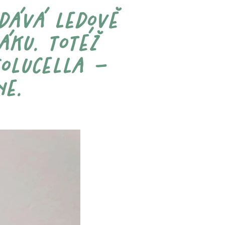
odává ledově
áku. totéž
solucella –
e.