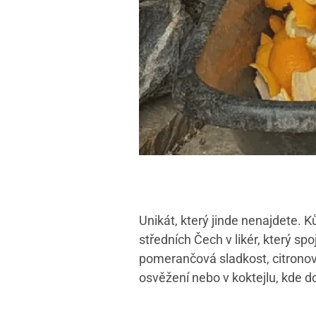
Unikát, který jinde nenajdete. K
středních Čech v likér, který spo
pomerančová sladkost, citronová 
osvěžení nebo v koktejlu, kde d