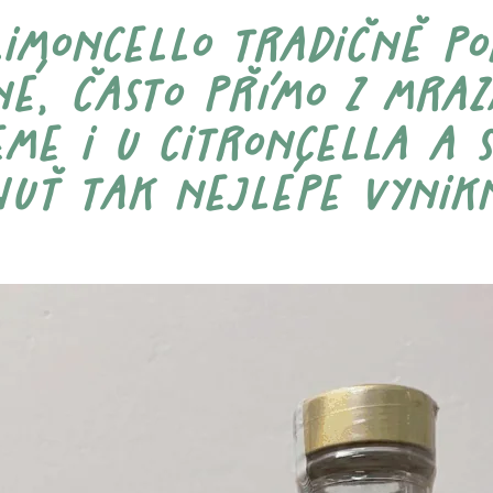
 limoncello tradičně p
é, často přímo z mraz
me i u citroncella a 
huť tak nejlépe vynikn