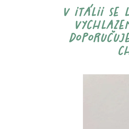
v itálii se
vychlazen
doporučuje
c