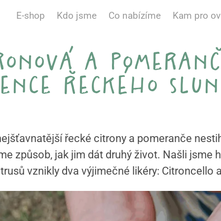
E-shop
Kdo jsme
Co nabízíme
Kam pro o
ronová a pomeran
sence řeckého slun
 nejšťavnatější řecké citrony a pomeranče nest
sme způsob, jak jim dát druhý život. Našli jsme h
trusů vznikly dva výjimečné likéry: Citroncello 