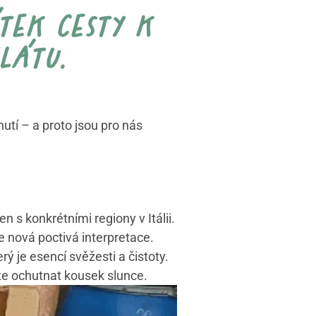
tek cesty k
látu.
hutí – a proto jsou pro nás
n s konkrétními regiony v Itálii.
le nová poctivá interpretace.
rý je esencí svěžesti a čistoty.
ete ochutnat kousek slunce.