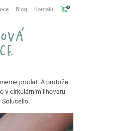
0
voce
Blog
Kontakt
čová
ce
ihneme prodat. A protože
o v cirkulárním lihovaru
a Solucello.