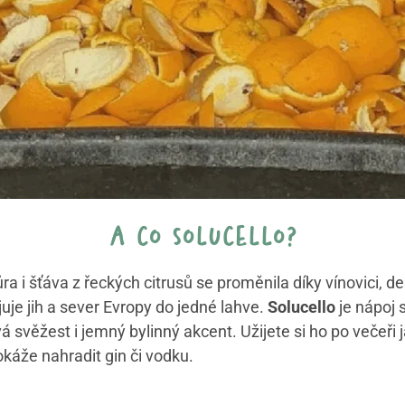
a co solucello?
ůra i šťáva z řeckých citrusů se proměnila díky vínovici, d
juje jih a sever Evropy do jedné lahve.
Solucello
je nápoj 
svěžest i jemný bylinný akcent. Užijete si ho po večeři ja
okáže nahradit gin či vodku.