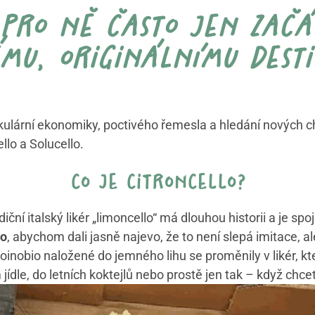
 pro ně často jen začá
mu, originálnímu desti
irkulární ekonomiky, poctivého řemesla a hledání nových c
llo a Solucello.
co je citroncello?
ní italský likér „limoncello“ má dlouhou historii a je spoje
lo
, abychom dali jasně najevo, že to není slepá imitace, a
oinobio naložené do jemného lihu se proměnily v likér, kte
jídle, do letních koktejlů nebo prostě jen tak – když chc