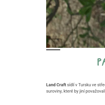
p
Land Craft
sídlí v Tursku ve stře
suroviny, které by jiní považova