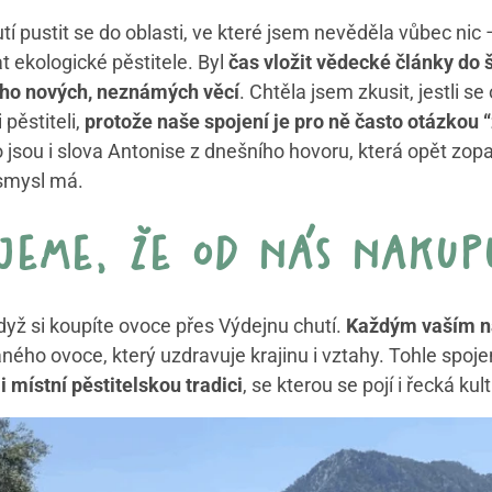
pustit se do oblasti, ve které jsem nevěděla vůbec nic – 
ekologické pěstitele. Byl
čas vložit vědecké články do 
ného nových, neznámých věcí
. Chtěla jsem zkusit, jestli s
pěstiteli,
protože naše spojení je pro ně často otázkou “
o jsou i slova Antonise z dnešního hovoru, která opět zop
 smysl má.
jeme, že od nás nakup
ž si koupíte ovoce přes Výdejnu chutí.
Každým vaším ná
ného ovoce, který uzdravuje krajinu i vztahy. Tohle spo
e
i místní pěstitelskou tradici
, se kterou se pojí i řecká kul