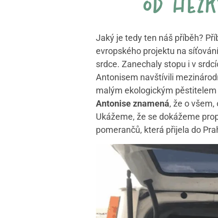
od hezk
Jaký je tedy ten náš příběh? Př
evropského projektu na síťová
srdce. Zanechaly stopu i v srd
Antonisem navštívili mezinárodn
malým ekologickým pěstitelem v 
Antonise znamená
, že o všem,
Ukážeme, že se dokážeme propoji
pomerančů, která přijela do Pr