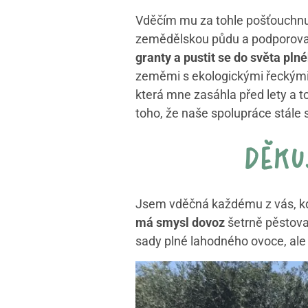
Vděčím mu za tohle pošťouchnutí 
zemědělskou půdu a podporovat 
granty a pustit se do světa pl
zeměmi s ekologickými řeckými 
která mne zasáhla před lety a t
toho, že naše spolupráce stále
děku
Jsem vděčná každému z vás, kdy
má smysl dovoz
šetrně pěstova
sady plné lahodného ovoce, al