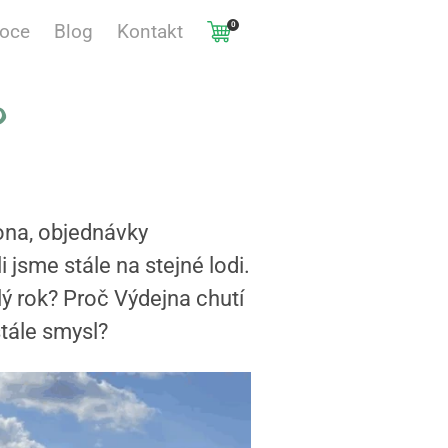
0
voce
Blog
Kontakt
?
zona, objednávky
 jsme stále na stejné lodi.
ý rok? Proč Výdejna chutí
tále smysl?