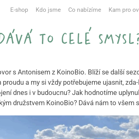
E-shop
Kdo jsme
Co nabízíme
Kam pro o
dává to celé smysl
ovor s Antonisem z KoinoBio. Blíží se další se
proudu a my si vždy potřebujeme ujasnit, zda-li
ení dnes i v budoucnu? Jak hodnotíme uplynul
ckým družstvem KoinoBio? Dává nám to všem s