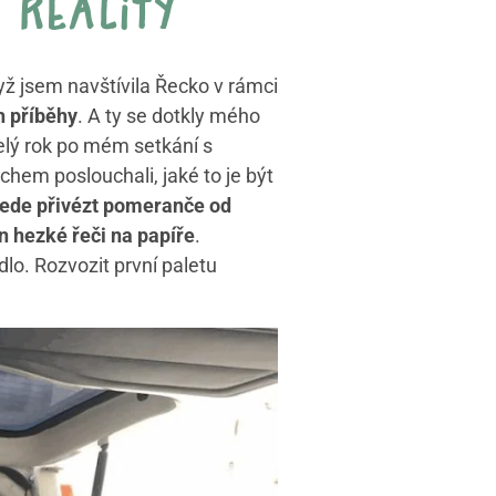
 reality
ž jsem navštívila Řecko v rámci
ch příběhy
. A ty se dotkly mého
elý rok po mém setkání s
hem poslouchali, jaké to je být
povede přivézt pomeranče od
n hezké řeči na papíře
.
lo. Rozvozit první paletu