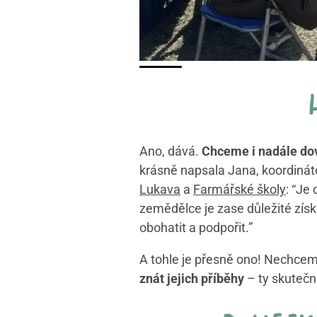
Ano, dává.
Chceme i nadále dov
krásně napsala Jana, koordinát
Lukava
a
Farmářské školy
: “Je
zemědělce je zase důležité zís
obohatit a podpořit.”
A tohle je přesně ono! Nechce
znát jejich příběhy
– ty skutečn