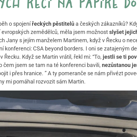
ých řečí na papíře do
íběh o spojení
řeckých pěstitelů
a českých zákazníků? Kdy
ní evropských zemědělců, měla jsem možnost
slyšet jeji
cích Jany s jejím manželem Martinem, když v Řecku o nec
í konferenci: CSA beyond borders. I oni se zatajeným dec
Řecku. Když se Martin vrátil, řekl mi: “To,
jestli se ti 
 o čem jsem se tam na té konferenci bavili,
nezůstanou je
t i přes hranice. ” A ty pomeranče se nám přivézt poved
ahy mi pomáhal rozvozit sám Martin.