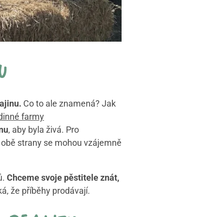
u
ajinu.
Co to ale znamená? Jak
dinné farmy
inu
, aby byla živá. Pro
, obě strany se mohou vzájemně
ů.
Chceme svoje pěstitele znát,
á, že příběhy prodávají.