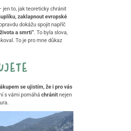
jen to, jak teoreticky chránit
šuplíku, zaklapnout evropské
e opravdu dokážu spojit napříč
života a smrti”
. To byla slova,
akoval. To je pro mne důkaz
ujete
kupem se ujistím, že i pro vás
jení s vámi pomáhá
chránit
nejen
tura.