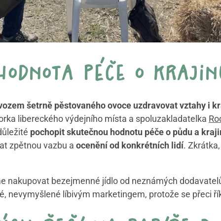
hodnota péče o krajin
ozem šetrně pěstovaného ovoce uzdravovat vztahy i kr
orka libereckého výdejního místa a spoluzakladatelka
Ro
 důležité
pochopit skutečnou hodnotu péče o půdu a kraj
kat zpětnou vazbu a
ocenění od konkrétních lidí
. Zkrátka
me nakupovat bezejmenné jídlo od neznámých dodavatel
é, nevymyšlené líbivým marketingem, protože se přeci řík