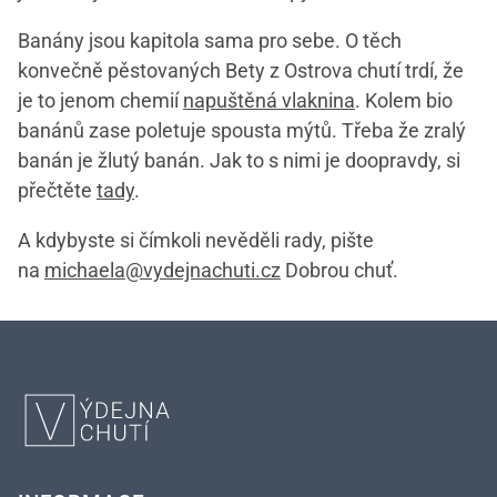
Banány jsou kapitola sama pro sebe. O těch
konvečně pěstovaných Bety z Ostrova chutí trdí, že
je to jenom chemií
napuštěná vlaknina
. Kolem bio
banánů zase poletuje spousta mýtů. Třeba že zralý
banán je žlutý banán. Jak to s nimi je doopravdy, si
přečtěte
tady
.
A kdybyste si čímkoli nevěděli rady, pište
na
michaela@vydejnachuti.cz
Dobrou chuť.