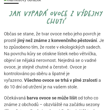
jak vypadá ovoce z výdejny
chutí
Občas se stane, že tvar ovoce nebo jeho povrch je
prostě
jiný než známe z konvenčního pěstování
. Je
to způsobeno tím, že roste v ekologických sadech.
Na povrchu kůry se otiskne lístek nebo větvička,
objeví se nějaká nerovnost. Nejedná se o vadné
ovoce, je stejně chutné a čerstvé. Ovoce je
kontrolováno po sběru a špatné je
vyřazeno.
Všechno ovoce se trhá v plné zralosti
a
do 10 dní od utržení je na vašem stole.
Očekávaná
barva ovoce se může lišit
od toho co
známe z obchodů – obzvláště na začátku sezony