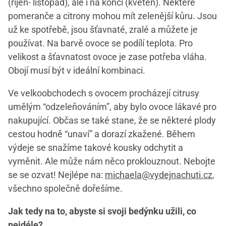
(říjen- listopad), ale i na konci (květen). Některé
pomeranče a citrony mohou mít zelenější kůru. Jsou
už ke spotřebě, jsou šťavnaté, zralé a můžete je
používat. Na barvě ovoce se podílí teplota. Pro
velikost a šťavnatost ovoce je zase potřeba vláha.
Obojí musí být v ideální kombinaci.
Ve velkoobchodech s ovocem procházejí citrusy
umělým “odzeleňováním”, aby bylo ovoce lákavé pro
nakupující. Občas se také stane, že se některé plody
cestou hodně “unaví” a dorazí zkažené. Během
výdeje se snažíme takové kousky odchytit a
vyměnit. Ale může nám něco proklouznout. Nebojte
se se ozvat! Nejlépe na:
michaela@vydejnachuti.cz
,
všechno společně dořešíme.
Jak tedy na to, abyste si svoji bedýnku užili, co
nejdéle?