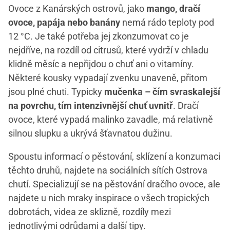
Ovoce z Kanárských ostrovů, jako
mango, dračí
ovoce, papája nebo banány
nemá rádo teploty pod
12 °C. Je také potřeba jej zkonzumovat co je
nejdříve, na rozdíl od citrusů, které vydrží v chladu
klidně měsíc a nepřijdou o chuť ani o vitamíny.
Některé kousky vypadají zvenku unaveně, přitom
jsou plné chuti. Typicky
mučenka – čím svraskalejší
na povrchu, tím intenzivnější chuť uvnitř
. Dračí
ovoce, které vypadá malinko zavadle, má relativně
silnou slupku a ukrývá šťavnatou dužinu.
Spoustu informací o pěstování, sklízení a konzumaci
těchto druhů, najdete na sociálních sítích Ostrova
chutí. Specializují se na pěstování dračího ovoce, ale
najdete u nich mraky inspirace o všech tropických
dobrotách, videa ze sklizně, rozdíly mezi
jednotlivými odrůdami a další tipy.