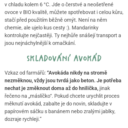
v chladu kolem 6 °C. Jde o čerstvé a neošetřené
ovoce v BIO kvalitě, můžete spotřebovat i celou kůru,
stačí před použitím běžně omýt. Není na něm
chemie, ale ujelo kus cesty :). Mandarinky
kontrolujte nejčastěji. Ty nejhůře snášejí transport a
jsou nejnáchylnější k omačkání.
skladování avokád
Vzkaz od farmářů:
“Avokáda nikdy na stromě
nezměknou, vždy jsou tvrdá jako beton. Je potřeba
nechat je změknout doma až do hnilička,
jinak
řečeno na „máslíčko“. Pokud chcete urychlit proces
měknutí avokád, zabalte je do novin, skladujte v
papírovém sáčku s banánem nebo zralými jablky,
dozraje rychleji.”