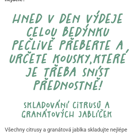
hned v den výdeje
celou bedýnku
pečlivě přeberte a
určete kousky,které
je třeba sníst
přednostně!
skladování citrusů a
granátových jablíček
Všechny citrusy a granátová jablka skladujte nejlépe