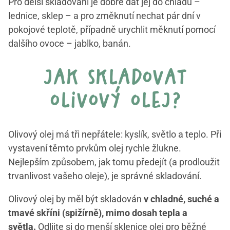
Pro delší skladování je dobré dát jej do chladu –
lednice, sklep – a pro změknutí nechat pár dní v
pokojové teplotě, případně urychlit měknutí pomocí
dalšího ovoce – jablko, banán.
jak skladovat
olivový olej?
Olivový olej má tři nepřátele: kyslík, světlo a teplo. Při
vystavení těmto prvkům olej rychle žlukne.
Nejlepším způsobem, jak tomu předejít (a prodloužit
trvanlivost vašeho oleje), je správné skladování.
Olivový olej by měl být skladován
v chladné, suché a
tmavé skříni (spižírně), mimo dosah tepla a
světla.
Odlijte si do menší sklenice olej pro běžné