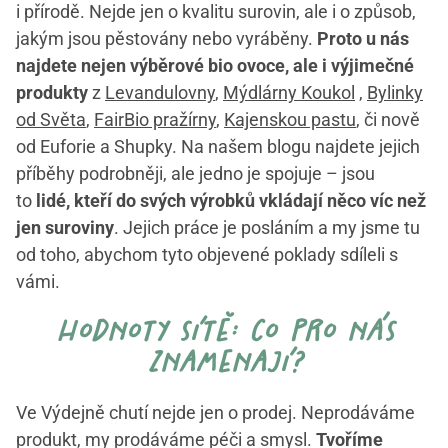
i přírodě. Nejde jen o kvalitu surovin, ale i o způsob,
jakým jsou pěstovány nebo vyráběny.
Proto u nás
najdete nejen výběrové bio ovoce, ale i výjimečné
produkty
z
Levandulovny
,
Mýdlárny Koukol
,
Bylinky
od Světa
,
FairBio pražírny
,
Kajenskou pastu
, či nově
od Euforie a Shupky. Na našem blogu najdete jejich
příběhy podrobněji, ale jedno je spojuje – jsou
to
lidé, kteří do svých výrobků vkládají něco víc než
jen suroviny
. Jejich práce je posláním a my jsme tu
od toho, abychom tyto objevené poklady sdíleli s
vámi.
hodnoty sítě: co pro nás
znamenají?
Ve Výdejně chutí nejde jen o prodej. Neprodáváme
produkt, my prodáváme péči a smysl.
Tvoříme