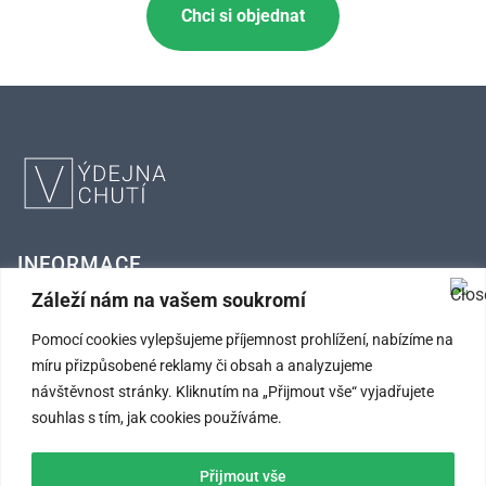
Chci si objednat
INFORMACE
Záleží nám na vašem soukromí
FAQ – Často kladené otázky
Pomocí cookies vylepšujeme příjemnost prohlížení, nabízíme na
Kontaktní údaje
míru přizpůsobené reklamy či obsah a analyzujeme
návštěvnost stránky. Kliknutím na „Přijmout vše“ vyjadřujete
Obchodní podmínky
souhlas s tím, jak cookies používáme.
Ochrana osobních údajů
Přijmout vše