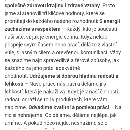
společně zdravou krajinu i zdravé vztahy
. Proto
jsme si stanovili tři klíčové hodnoty, které se
promítají do každého našeho rozhodnutí:
S energií
zacházíme s respektem
– Každý, kdo je součástí
naší sítě, ví, jak je energie cenná. Když někdo
přispěje svým časem nebo prací, dělá to z vlastní
vůle, s jasným cílem a otevřenou komunikací. Vždy
se snažíme najít spravedlivé a férové způsoby, jak
každého za jeho práci adekvátně
ohodnotit.
Udržujeme si dobrou hladinu radosti a
lehkosti
– Naše práce nás baví a děláme ji s
lehkostí, která je nakažlivá. Když je v naší činnosti
radost, odráží se to i v produktech, které vám
nabízíme.
Odvádíme kvalitní a poctivou práci
– Na
nic si nehrajeme. Co děláme, děláme nejlépe, jak
umíme. A pokud něco nejde, nesnažíme se o