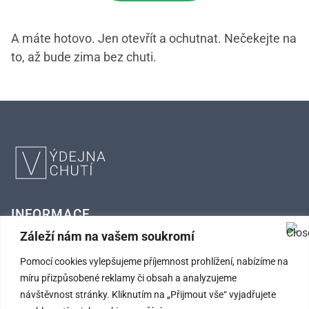
A máte hotovo. Jen otevřít a ochutnat. Nečekejte na
to, až bude zima bez chuti.
INFORMACE
Záleží nám na vašem soukromí
FAQ – Často kladené otázky
Pomocí cookies vylepšujeme příjemnost prohlížení, nabízíme na
míru přizpůsobené reklamy či obsah a analyzujeme
Kontaktní údaje
návštěvnost stránky. Kliknutím na „Přijmout vše“ vyjadřujete
Obchodní podmínky