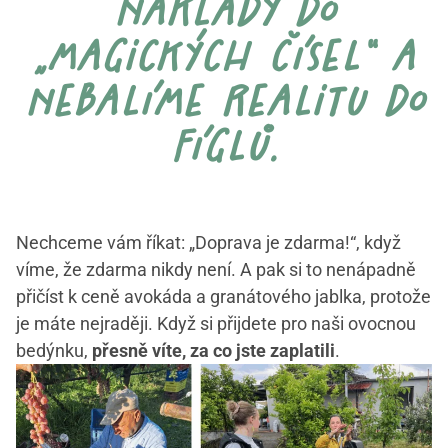
náklady do
„magických čísel“ a
nebalíme realitu do
fíglů.
Nechceme vám říkat: „Doprava je zdarma!“, když
víme, že zdarma nikdy není. A pak si to nenápadně
přičíst k ceně avokáda a granátového jablka, protože
je máte nejraději. Když si přijdete pro naši ovocnou
bedýnku,
přesně víte, za co jste zaplatili
.