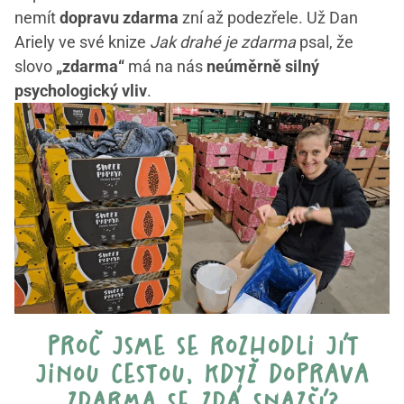
nemít
dopravu zdarma
zní až podezřele. Už Dan
Ariely ve své knize
Jak drahé je zdarma
psal, že
slovo
„zdarma“
má na nás
neúměrně silný
psychologický vliv
.
proč jsme se rozhodli jít
jinou cestou, když doprava