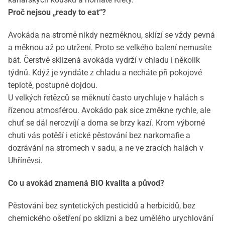
Proč nejsou „ready to eat“?
Avokáda na stromě nikdy nezměknou, sklízí se vždy pevná
a měknou až po utržení. Proto se velkého balení nemusíte
bát. Čerstvě sklizená avokáda vydrží v chladu i několik
týdnů. Když je vyndáte z chladu a necháte při pokojové
teplotě, postupně dojdou.
U velkých řetězců se měknutí často urychluje v halách s
řízenou atmosférou. Avokádo pak sice změkne rychle, ale
chuť se dál nerozvíjí a doma se brzy kazí. Krom výborné
chuti vás potěší i etické pěstování bez narkomafie a
dozrávání na stromech v sadu, a ne ve zracích halách v
Uhříněvsi.
Co u avokád znamená BIO kvalita a původ?
Pěstování bez syntetických pesticidů a herbicidů, bez
chemického ošetření po sklizni a bez umělého urychlování