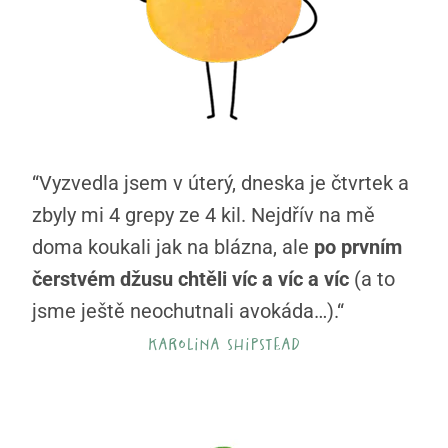
“Vyzvedla jsem v úterý, dneska je čtvrtek a
zbyly mi 4 grepy ze 4 kil. Nejdřív na mě
doma koukali jak na blázna, ale
po prvním
čerstvém džusu chtěli víc a víc a víc
(a to
jsme ještě neochutnali avokáda…).“
karolina shipstead