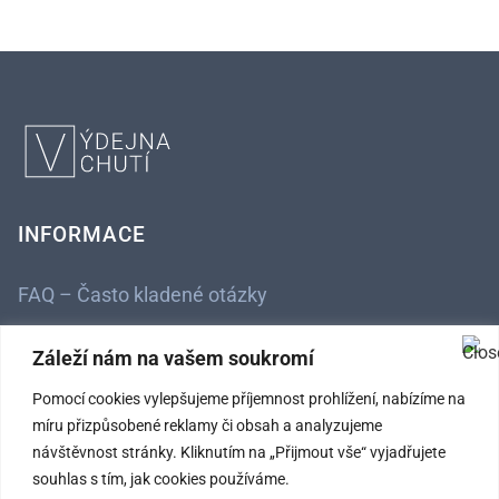
INFORMACE
FAQ – Často kladené otázky
Kontaktní údaje
Záleží nám na vašem soukromí
Obchodní podmínky
Pomocí cookies vylepšujeme příjemnost prohlížení, nabízíme na
míru přizpůsobené reklamy či obsah a analyzujeme
Ochrana osobních údajů
návštěvnost stránky. Kliknutím na „Přijmout vše“ vyjadřujete
souhlas s tím, jak cookies používáme.
SLEDUJTE NÁS