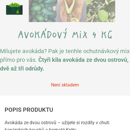
avokádový mix 4 kg
Milujete avokáda? Pak je tenhle ochutnávkový mix
přímo pro vás.
Čtyři kila avokáda ze dvou ostrovů,
dvě až tři odrůdy.
Není skladem
POPIS PRODUKTU
Avokáda ze dvou ostrovů – užijete si rozdíly v chuti
kanárských kousků a hornaté Kréty.