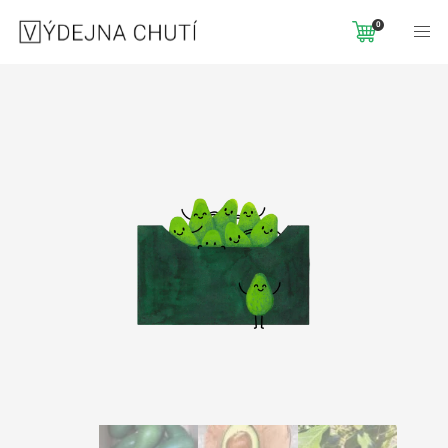
Domů
Mix bedýnky
AVOKÁDOVÝ MIX 4 KG
0