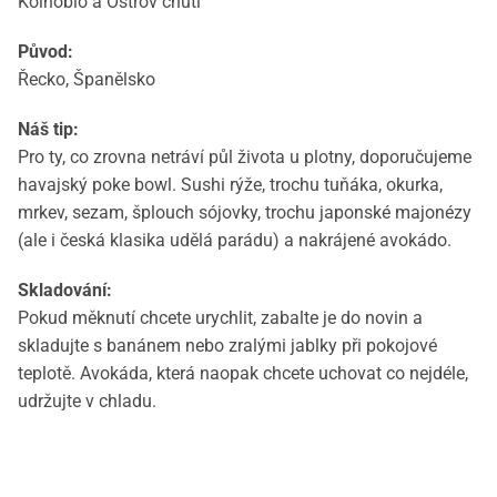
Koinobio a Ostrov chutí
Původ:
Řecko, Španělsko
Náš tip:
Pro ty, co zrovna netráví půl života u plotny, doporučujeme
havajský poke bowl. Sushi rýže, trochu tuňáka, okurka,
mrkev, sezam, šplouch sójovky, trochu japonské majonézy
(ale i česká klasika udělá parádu) a nakrájené avokádo.
Skladování:
Pokud měknutí chcete urychlit, zabalte je do novin a
skladujte s banánem nebo zralými jablky při pokojové
teplotě. Avokáda, která naopak chcete uchovat co nejdéle,
udržujte v chladu.