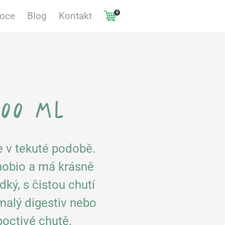
0
voce
Blog
Kontakt
500 ml
ce v tekuté podobě.
inobio a má krásně
dký, s čistou chutí
 malý digestiv nebo
octivé chutě.