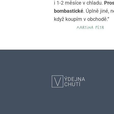
i 1-2 měsíce v chladu.
Pro
bombastické
. Úplně jiné, 
když koupím v obchodě.“
martina petr