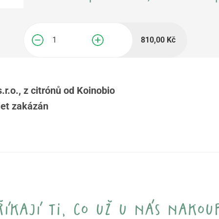
810,00
Kč
−
+
.r.o., z citrónů od Koinobio
let zakázán
říkají ti, co už u nás nakoup