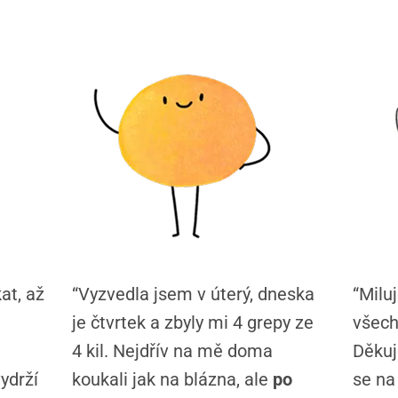
at, až
“Vyzvedla jsem v úterý, dneska
“Milu
je čtvrtek a zbyly mi 4 grepy ze
všech
4 kil. Nejdřív na mě doma
Děkuj
ydrží
koukali jak na blázna, ale
po
se na 