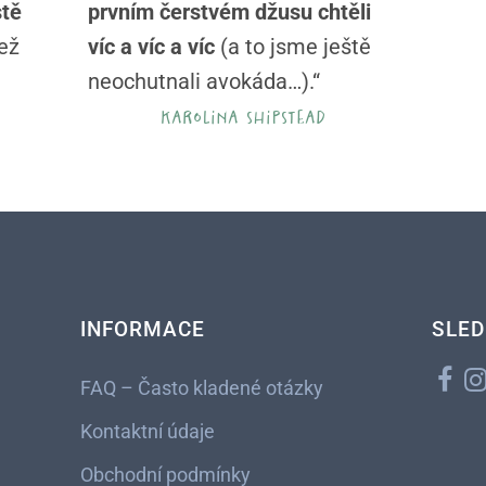
stě
prvním čerstvém džusu chtěli
než
víc a víc a víc
(a to jsme ještě
neochutnali avokáda…).“
karolina shipstead
INFORMACE
SLED
FAQ – Často kladené otázky
Kontaktní údaje
Obchodní podmínky