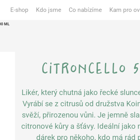
E-shop
Kdo jsme
Co nabízíme
Kam pro o
00 ML
citroncello 
Likér, který chutná jako řecké slun
Vyrábí se z citrusů od družstva Ko
svěží, přirozenou vůni. Je jemně sla
citronové kůry a šťávy. Ideální jako
dárek pro někoho, kdo má rád p