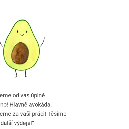
jeme od vás úplně
no! Hlavně avokáda.
eme za vaši práci! Těšíme
další výdeje!“