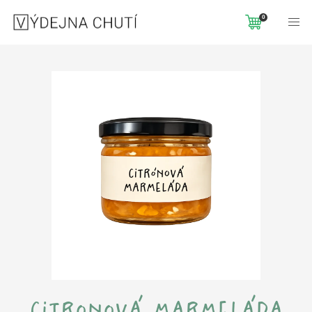
Domů
Trvanlivé produkty
Citronová marmeláda
0
citronová marmeláda