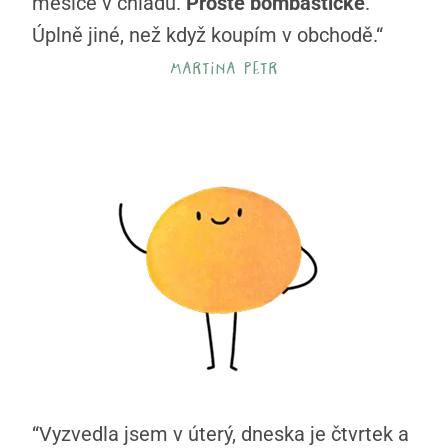
měsíce v chladu.
Prostě bombastické
.
Úplně jiné, než když koupím v obchodě.“
martina petr
“Vyzvedla jsem v úterý, dneska je čtvrtek a