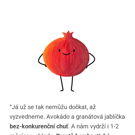
“Já už se tak nemůžu dočkat, až
vyzvedneme. Avokádo a granátová jablíčka
bez-konkurenční chuť
. A nám vydrží i 1-2