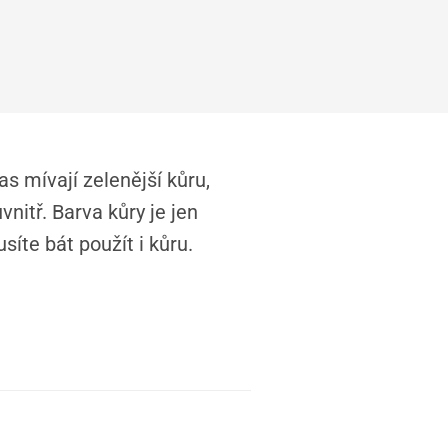
as mívají zelenější kůru,
nitř. Barva kůry je jen
íte bát použít i kůru.