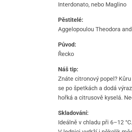
Interdonato, nebo Maglino
Pěstitelé:
Aggelopoulou Theodora and 
Původ:
Řecko
Náš tip:
Znáte citronový popel? Kůru
se po špetkách a dodá výrazn
hořká a citrusově kyselá. Neo
Skladování:
Ideálně v chladu při 6–12 °C
V lednici vydrží i několik mě