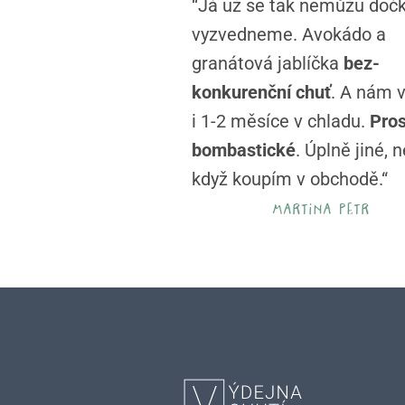
“Já už se tak nemůžu dočk
vyzvedneme. Avokádo a
granátová jablíčka
bez-
konkurenční chuť
. A nám v
i 1-2 měsíce v chladu.
Pro
bombastické
. Úplně jiné, 
když koupím v obchodě.“
martina petr