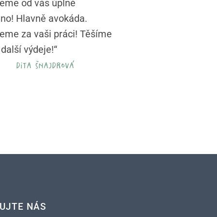
jeme od vás úplně
no! Hlavně avokáda.
eme za vaši práci! Těšíme
další výdeje!“
dita šnajdrová
UJTE NÁS