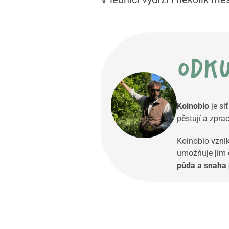
odku
Koinobio
je sí
pěstují a zpra
Koinobio vznik
umožňuje jim d
půda a snaha 