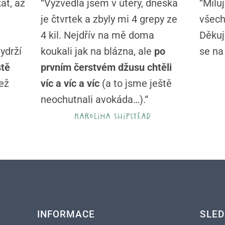
at, až
“Vyzvedla jsem v úterý, dneska
“Milu
je čtvrtek a zbyly mi 4 grepy ze
všech
4 kil. Nejdřív na mě doma
Děkuj
ydrží
koukali jak na blázna, ale
po
se na 
stě
prvním čerstvém džusu chtěli
než
víc a víc a víc
(a to jsme ještě
neochutnali avokáda…).“
karolina shipstead
INFORMACE
SLED