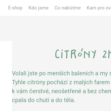
E-shop
Kdo jsme
Co nabízíme
Kam pro o
citróny 2
Volali jste po menších baleních a my s
Tyhle citróny pochází z malých farem
k vám čerstvé, neošetřené a bez chem
cpala do chuti a do těla.