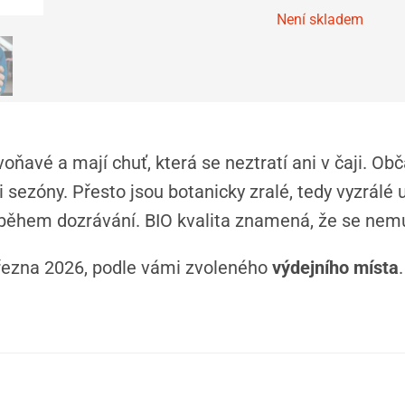
Není skladem
voňavé a mají chuť, která se neztratí ani v čaji. Obč
sezóny. Přesto jsou botanicky zralé, tedy vyzrálé uv
 během dozrávání. BIO kvalita znamená, že se nemus
března 2026, podle vámi zvoleného
výdejního místa
.