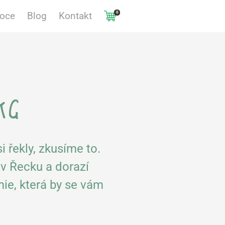
0
voce
Blog
Kontakt
kg
i řekly, zkusíme to.
 v Řecku a dorazí
ie, která by se vám