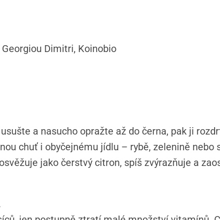
Georgiou Dimitri, Koinobio
 usušte a nasucho opražte až do černa, pak ji rozd
ou chuť i obyčejnému jídlu – rybě, zelenině nebo s
svěžuje jako čerstvý citron, spíš zvýrazňuje a zaost
.
síců, jen postupně ztratí malé množství vitamínů. C