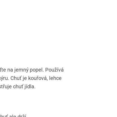
rťte na jemný popel. Používá
ýru. Chuť je kouřová, lehce
řuje chuť jídla.
huť ale drží.