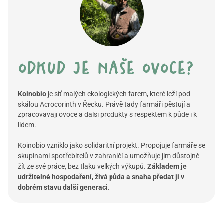
odkud je naše ovoce?
Koinobio
je síť malých ekologických farem, které leží pod
skálou
Acrocorinth
v Řecku. Právě tady farmáři pěstují a
zpracovávají ovoce a další produkty s respektem k půdě i k
lidem.
Koinobio vzniklo jako solidaritní projekt. Propojuje farmáře se
skupinami spotřebitelů v zahraničí a umožňuje jim důstojně
žít ze své práce, bez tlaku velkých výkupů.
Základem je
udržitelné hospodaření, živá půda a snaha předat ji v
dobrém stavu další generaci
.