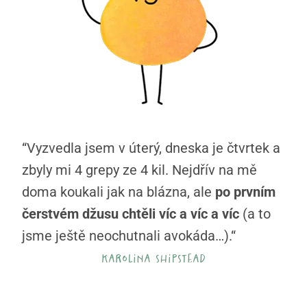
“Vyzvedla jsem v úterý, dneska je čtvrtek a
zbyly mi 4 grepy ze 4 kil. Nejdřív na mě
doma koukali jak na blázna, ale
po prvním
čerstvém džusu chtěli víc a víc a víc
(a to
jsme ještě neochutnali avokáda…).“
karolina shipstead