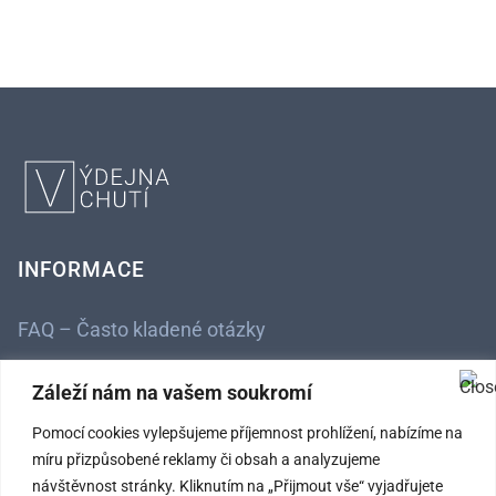
INFORMACE
FAQ – Často kladené otázky
Kontaktní údaje
Záleží nám na vašem soukromí
Obchodní podmínky
Pomocí cookies vylepšujeme příjemnost prohlížení, nabízíme na
míru přizpůsobené reklamy či obsah a analyzujeme
Ochrana osobních údajů
návštěvnost stránky. Kliknutím na „Přijmout vše“ vyjadřujete