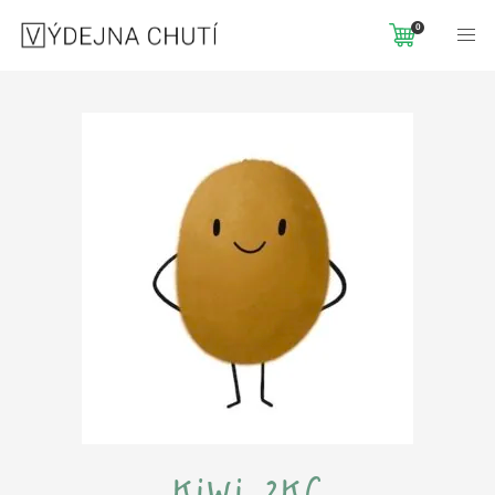
Domů
Nezařazené
KIWI 2KG
0
kiwi 2kg