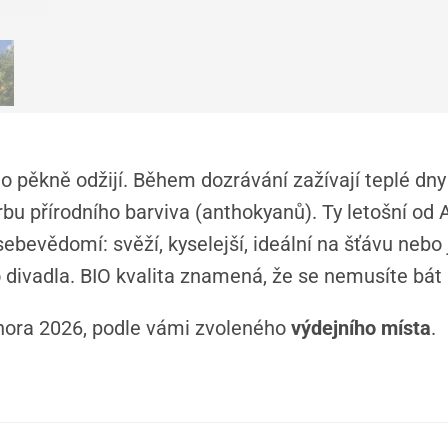
to pěkně odžijí. Během dozrávání zažívají teplé dny
orbu přírodního barviva (anthokyanů). Ty letošní od 
sebevědomí: svěží, kyselejší, ideální na šťávu nebo 
 divadla. BIO kvalita znamená, že se nemusíte bát p
února 2026, podle vámi zvoleného
výdejního místa
.