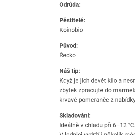
Odrůda:
Pěstitelé:
Koinobio
Původ:
Řecko
Náš tip:
Když je jich devět kilo a nes
zbytek zpracujte do marmelá
krvavé pomeranče z nabídky
Skladování:
Ideálně v chladu při 6–12 °C
V lednici vydrží i několik mě