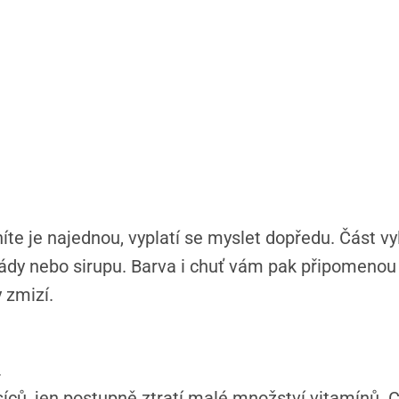
níte je najednou, vyplatí se myslet dopředu. Část v
dy nebo sirupu. Barva i chuť vám pak připomenou 
 zmizí.
.
síců, jen postupně ztratí malé množství vitamínů. C