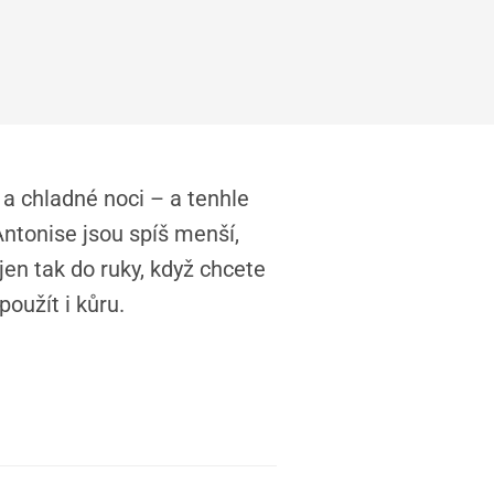
 a chladné noci – a tenhle
Antonise jsou spíš menší,
jen tak do ruky, když chcete
oužít i kůru.