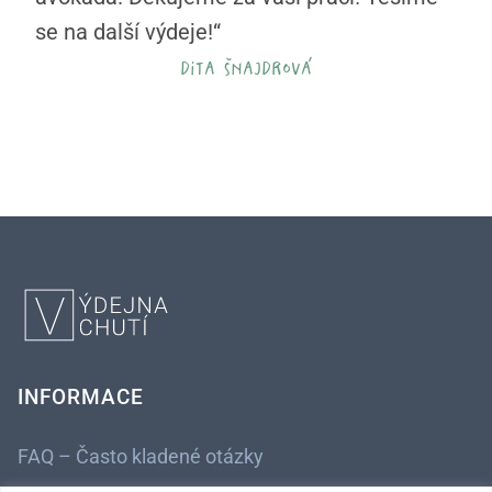
se na další výdeje!“
dita šnajdrová
INFORMACE
FAQ – Často kladené otázky