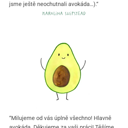
jsme ještě neochutnali avokáda…).“
karolina shipstead
“Milujeme od vás úplně všechno! Hlavně
avokáda. Děkujeme za vaši práci! Těšíme