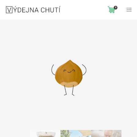
Domů
Jednotná doprava
NEPRAŽENÉ LÍSKOVÉ OŘÍŠKY 1KG
0