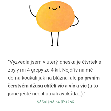
“Vyzvedla jsem v úterý, dneska je čtvrtek a
zbyly mi 4 grepy ze 4 kil. Nejdřív na mě
doma koukali jak na blázna, ale
po prvním
čerstvém džusu chtěli víc a víc a víc
(a to
jsme ještě neochutnali avokáda…).“
karolina shipstead