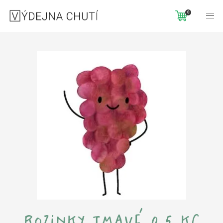
Domů
Trvanlivé produkty
ROZINKY TMAVÉ 0,5 KG
0
rozinky tmavé 0,5 kg