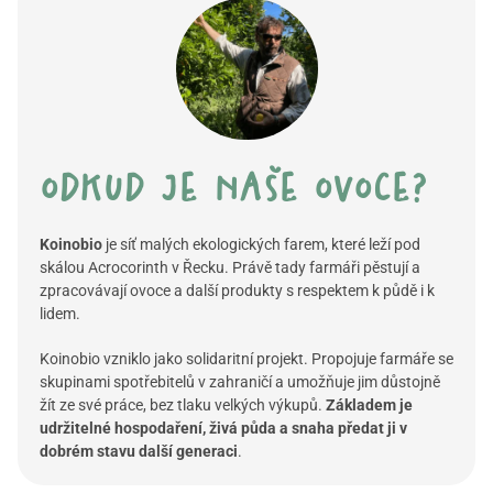
odkud je naše ovoce?
Koinobio
je síť malých ekologických farem, které leží pod
skálou
Acrocorinth
v Řecku. Právě tady farmáři pěstují a
zpracovávají ovoce a další produkty s respektem k půdě i k
lidem.
Koinobio vzniklo jako solidaritní projekt. Propojuje farmáře se
skupinami spotřebitelů v zahraničí a umožňuje jim důstojně
žít ze své práce, bez tlaku velkých výkupů.
Základem je
udržitelné hospodaření, živá půda a snaha předat ji v
dobrém stavu další generaci
.