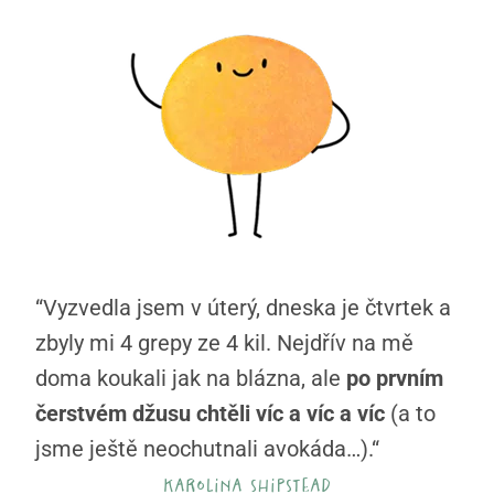
“Vyzvedla jsem v úterý, dneska je čtvrtek a
zbyly mi 4 grepy ze 4 kil. Nejdřív na mě
doma koukali jak na blázna, ale
po prvním
čerstvém džusu chtěli víc a víc a víc
(a to
jsme ještě neochutnali avokáda…).“
karolina shipstead