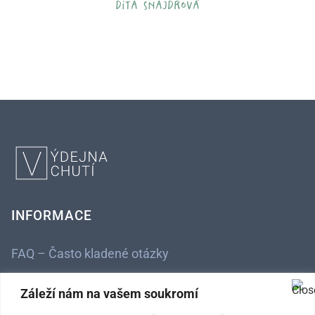
dita šnajdrová
INFORMACE
FAQ – Často kladené otázky
Kontaktní údaje
Záleží nám na vašem soukromí
Obchodní podmínky