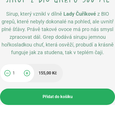
Sirup, který vznikl v dílně
Lady Čuříkové
z BIO
grepů, které nebyly dokonalé na pohled, ale uvnitř
plné šťávy. Právě takové ovoce má pro nás smysl
zpracovat dál. Grep dodává sirupu jemnou
hořkosladkou chuť, která osvěží, probudí a krásně
funguje jak za studena, tak v teplém čaji.
155,00
Kč
−
+
Přidat do košíku