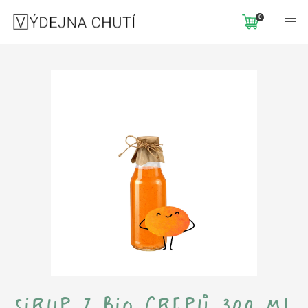
Domů
Trvanlivé produkty
Sirup z BIO grepů 300 ml
0
sirup z bio grepů 300 ml