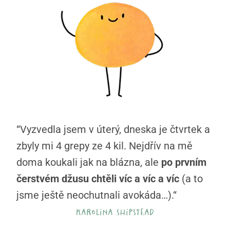
“Vyzvedla jsem v úterý, dneska je čtvrtek a
zbyly mi 4 grepy ze 4 kil. Nejdřív na mě
doma koukali jak na blázna, ale
po prvním
čerstvém džusu chtěli víc a víc a víc
(a to
jsme ještě neochutnali avokáda…).“
karolina shipstead