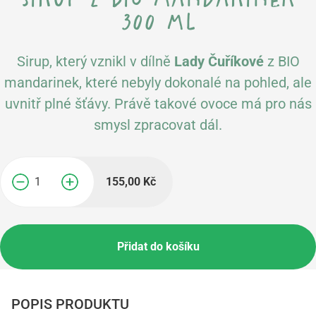
300 ml
Sirup, který vznikl v dílně
Lady Čuříkové
z BIO
mandarinek, které nebyly dokonalé na pohled, ale
uvnitř plné šťávy. Právě takové ovoce má pro nás
smysl zpracovat dál.
155,00
Kč
−
+
Přidat do košíku
POPIS PRODUKTU