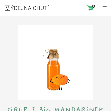
Domů
Trvanlivé produkty
Sirup z BIO mandarinek 300 ml
0
sirup z bio mandarinek