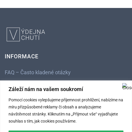
INFORMACE
FAQ – Často kladené otázky
Kontaktní údaje
Záleží nám na vašem soukromí
Obchodní podmínky
Pomocí cookies vylepšujeme příjemnost prohlížení, nabízíme na
míru přizpůsobené reklamy či obsah a analyzujeme
Ochrana osobních údajů
návštěvnost stránky. Kliknutím na „Přijmout vše“ vyjadřujete
souhlas s tím, jak cookies používáme.
SLEDUJTE NÁS