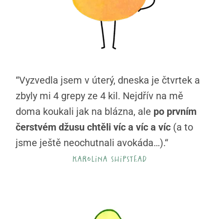
“Vyzvedla jsem v úterý, dneska je čtvrtek a
zbyly mi 4 grepy ze 4 kil. Nejdřív na mě
doma koukali jak na blázna, ale
po prvním
čerstvém džusu chtěli víc a víc a víc
(a to
jsme ještě neochutnali avokáda…).“
karolina shipstead