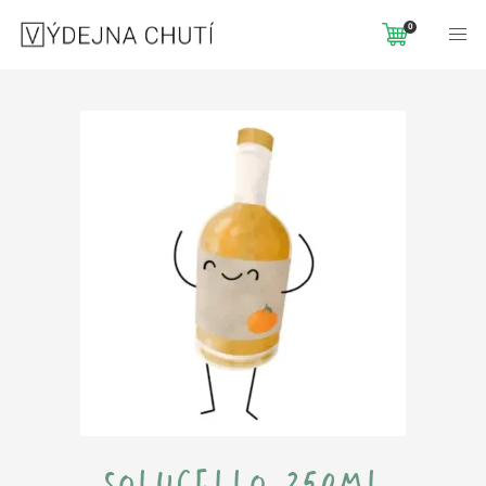
Domů
Jednotná doprava
SOLUCELLO 250ML
0
solucello 250ml