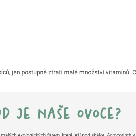
.
síců, jen postupně ztratí malé množství vitamínů. C
d je naše ovoce?
ť malých ekologických farem, které leží pod skálou
Acrocorinth
v