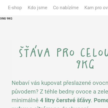
E-shop
Kdo jsme
Co nabízíme
Kam pro o
DINU 9KG
šťáva pro celo
9kg
Nebaví vás kupovat přeslazené ovoc
původem? Z téhle bedny ovoce a zele
minimálně
4 litry čerstvé šťávy
.
Pomer