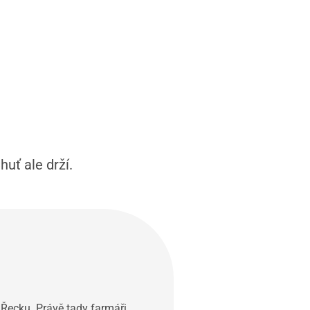
huť ale drží.
 Řecku. Právě tady farmáři