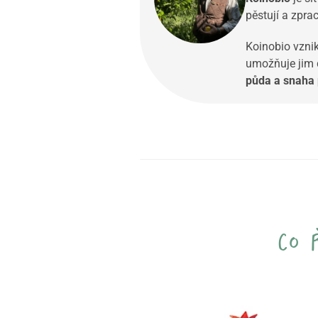
pěstují a zpra
Koinobio vznik
umožňuje jim d
půda a snaha 
co 