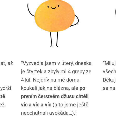
at, až
“Vyzvedla jsem v úterý, dneska
“Milu
je čtvrtek a zbyly mi 4 grepy ze
všech
4 kil. Nejdřív na mě doma
Děkuj
ydrží
koukali jak na blázna, ale
po
se na 
stě
prvním čerstvém džusu chtěli
než
víc a víc a víc
(a to jsme ještě
neochutnali avokáda…).“