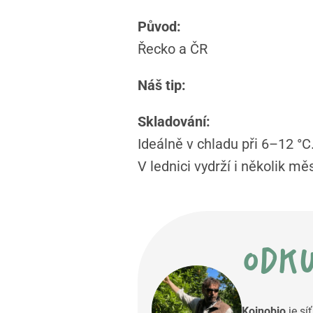
Původ:
Řecko a ČR
Náš tip:
Skladování:
Ideálně v chladu při 6–12 °C
V lednici vydrží i několik mě
odku
Koinobio
je sí