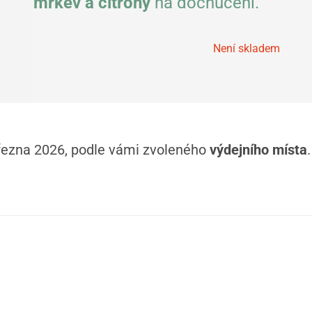
mrkev a citróny
na dochucení.
Není skladem
března 2026, podle vámi zvoleného
výdejního místa
.