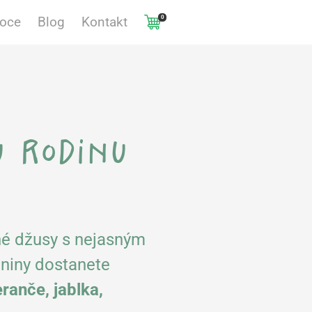
0
voce
Blog
Kontakt
u rodinu
né džusy s nejasným
niny dostanete
anče, jablka,