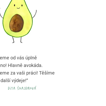
jeme od vás úplně
no! Hlavně avokáda.
eme za vaši práci! Těšíme
další výdeje!“
dita šnajdrová