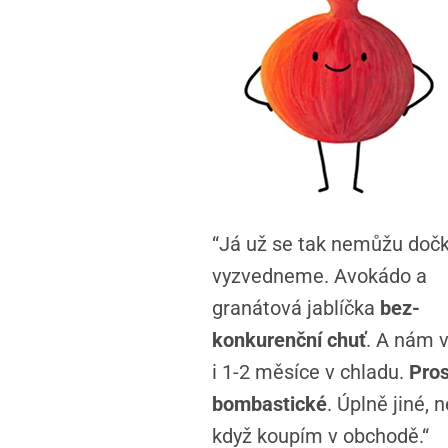
“Já už se tak nemůžu dočk
vyzvedneme. Avokádo a
granátová jablíčka
bez-
konkurenční chuť
. A nám v
i 1-2 měsíce v chladu.
Pro
bombastické
. Úplně jiné, 
když koupím v obchodě.“