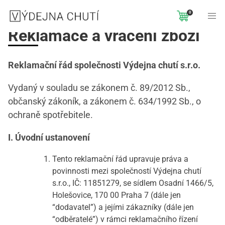
0
Reklamace a vrácení zboží
Reklamační řád společnosti Výdejna chutí s.r.o.
Vydaný v souladu se zákonem č. 89/2012 Sb.,
občanský zákoník, a zákonem č. 634/1992 Sb., o
ochraně spotřebitele.
I. Úvodní ustanovení
Tento reklamační řád upravuje práva a
povinnosti mezi společností Výdejna chutí
s.r.o., IČ: 11851279, se sídlem Osadní 1466/5,
Holešovice, 170 00 Praha 7 (dále jen
“dodavatel”) a jejími zákazníky (dále jen
“odběratelé”) v rámci reklamačního řízení