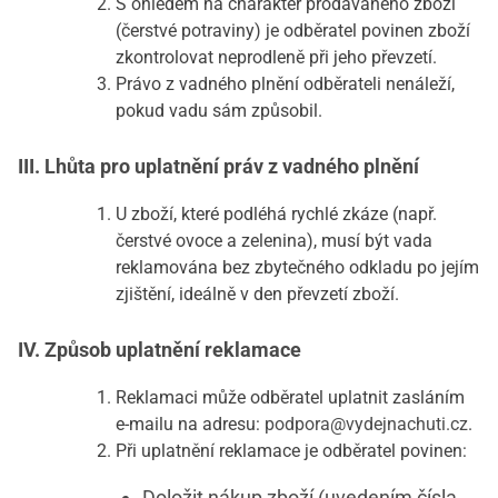
S ohledem na charakter prodávaného zboží
(čerstvé potraviny) je odběratel povinen zboží
zkontrolovat neprodleně při jeho převzetí.
Právo z vadného plnění odběrateli nenáleží,
pokud vadu sám způsobil.
III. Lhůta pro uplatnění práv z vadného plnění
U zboží, které podléhá rychlé zkáze (např.
čerstvé ovoce a zelenina), musí být vada
reklamována bez zbytečného odkladu po jejím
zjištění, ideálně v den převzetí zboží.
IV. Způsob uplatnění reklamace
Reklamaci může odběratel uplatnit zasláním
e-mailu na adresu:
podpora@vydejnachuti.cz
.
Při uplatnění reklamace je odběratel povinen:
Doložit nákup zboží (uvedením čísla