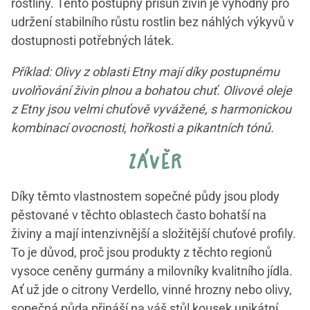
rostliny. Tento postupný přísun živin je výhodný pro
udržení stabilního růstu rostlin bez náhlých výkyvů v
dostupnosti potřebných látek.
Příklad: Olivy z oblasti Etny mají díky postupnému
uvolňování živin plnou a bohatou chuť. Olivové oleje
z Etny jsou velmi chuťově vyvážené, s harmonickou
kombinací ovocnosti, hořkosti a pikantních tónů.
závěr
Díky těmto vlastnostem sopečné půdy jsou plody
pěstované v těchto oblastech často bohatší na
živiny a mají intenzivnější a složitější chuťové profily.
To je důvod, proč jsou produkty z těchto regionů
vysoce ceněny gurmány a milovníky kvalitního jídla.
Ať už jde o citrony Verdello, vinné hrozny nebo olivy,
sopečná půda přináší na váš stůl kousek unikátní