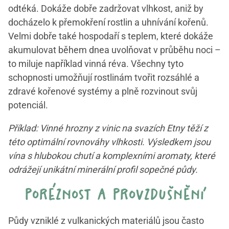
odtéká. Dokáže dobře zadržovat vlhkost, aniž by
docházelo k přemokření rostlin a uhnívání kořenů.
Velmi dobře také hospodaří s teplem, které dokáže
akumulovat během dnea uvolňovat v průběhu noci –
to miluje například vinná réva. Všechny tyto
schopnosti umožňují rostlinám tvořit rozsáhlé a
zdravé kořenové systémy a plně rozvinout svůj
potenciál.
Příklad: Vinné hrozny z vinic na svazích Etny těží z
této optimální rovnováhy vlhkosti. Výsledkem jsou
vína s hlubokou chutí a komplexními aromaty, které
odrážejí unikátní minerální profil sopečné půdy.
poréznost a provzdušnění
Půdy vzniklé z vulkanických materiálů jsou často