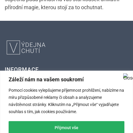
přírodní magie, kterou stojí za to ochutnat.
INFORMACE
Záleží nám na vašem soukromí
FAQ – Často kladené otázky
Pomocí cookies vylepšujeme příjemnost prohlížení, nabízíme na
Kontaktní údaje
míru přizpůsobené reklamy či obsah a analyzujeme
návštěvnost stránky. Kliknutím na „Přijmout vše“ vyjadřujete
Obchodní podmínky
souhlas s tím, jak cookies používáme.
Ochrana osobních údajů
Přijmout vše