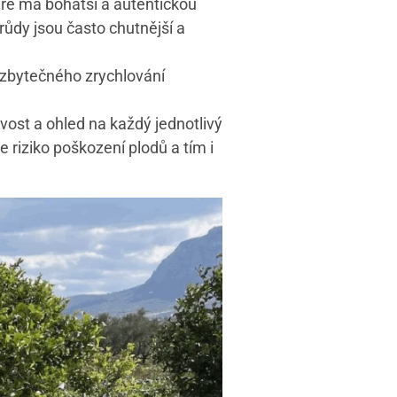
teré má bohatší a autentickou
růdy jsou často chutnější a
 zbytečného zrychlování
ost a ohled na každý jednotlivý
 riziko poškození plodů a tím i