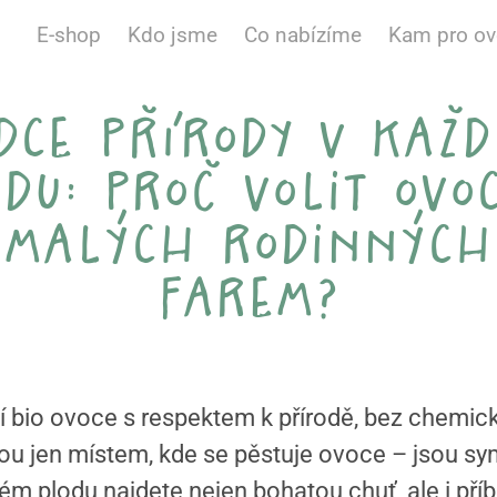
E-shop
Kdo jsme
Co nabízíme
Kam pro o
dce přírody v kaž
du: proč volit ovo
malých rodinných
farem?
í bio ovoce s respektem k přírodě, bez chemic
ou jen místem, kde se pěstuje ovoce – jsou sy
m plodu najdete nejen bohatou chuť, ale i příběh