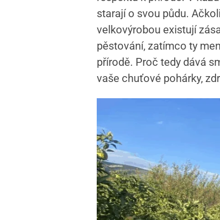
starají o svou půdu. Ačko
velkovýrobou existují zása
pěstování, zatímco ty menš
přírodě. Proč tedy dává s
vaše chuťové pohárky, zdr