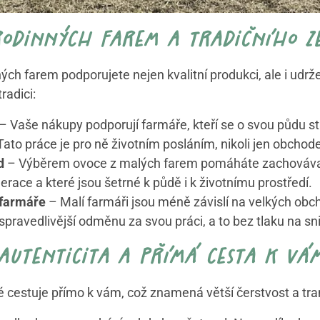
odinných farem a tradičního z
h farem podporujete nejen kvalitní produkci, ale i udrže
radici:
– Vaše nákupy podporují farmáře, kteří se o svou půdu st
ato práce je pro ně životním posláním, nikoli jen obchod
d
– Výběrem ovoce z malých farem pomáháte zachovávat
race a které jsou šetrné k půdě i k životnímu prostředí.
 farmáře
– Malí farmáři jsou méně závislí na velkých obc
ravedlivější odměnu za svou práci, a to bez tlaku na sni
autenticita a přímá cesta k vá
é cestuje přímo k vám, což znamená větší čerstvost a tr