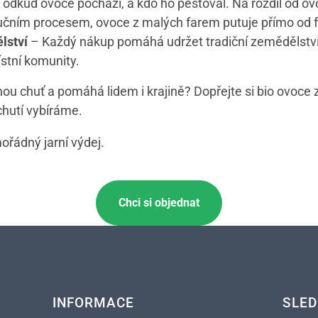
odkud ovoce pochází, a kdo ho pěstoval. Na rozdíl od ov
bučním procesem, ovoce z malých farem putuje přímo od f
lství
– Každý nákup pomáhá udržet tradiční zemědělství
stní komunity.
ou chuť a pomáhá lidem i krajině? Dopřejte si bio ovoce
chutí vybíráme.
ořádný jarní výdej.
Chci si objednat
INFORMACE
SLED