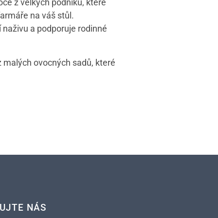
oce z velkých podniků, které
armáře na váš stůl.
 naživu a podporuje rodinné
 z malých ovocných sadů, které
UJTE NÁS