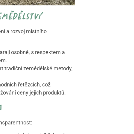
emědělství
ní a rozvoj místního
arají osobně, s respektem a
em.
 tradiční zemědělské metody,
hodních řetězcích, což
žování ceny jejich produktů.
m
ansparentnost: