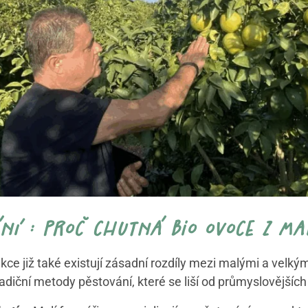
ní : proč chutná bio ovoce z m
kce již také existují zásadní rozdíly mezi malými a velk
adiční metody pěstování, které se liší od průmyslovějších