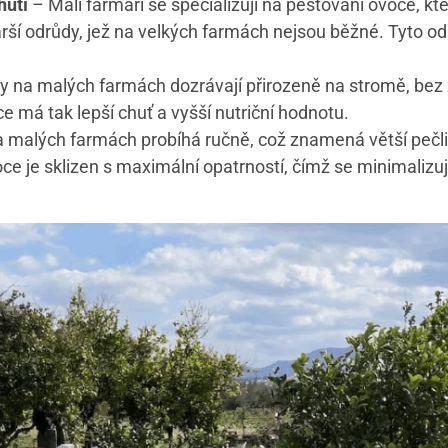
hutí
– Malí farmáři se specializují na pěstování ovoce, k
arší odrůdy, jež na velkých farmách nejsou běžné. Tyto od
y na malých farmách dozrávají přirozeně na stromě, bez
ce má tak lepší chuť a vyšší nutriční hodnotu.
a malých farmách probíhá ručně, což znamená větší pečliv
ce je sklizen s maximální opatrností, čímž se minimalizuje