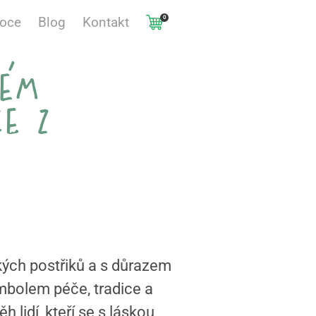
0
voce
Blog
Kontakt
dém
ce z
kých postřiků a s důrazem
mbolem péče, tradice a
 lidí, kteří se s láskou