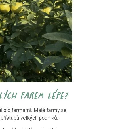
alých farem lépe?
ými bio farmami. Malé farmy se
 přístupů velkých podniků: