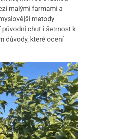
mezi malými farmami a
růmyslovější metody
 původní chuť i šetrnost k
m důvody, které ocení