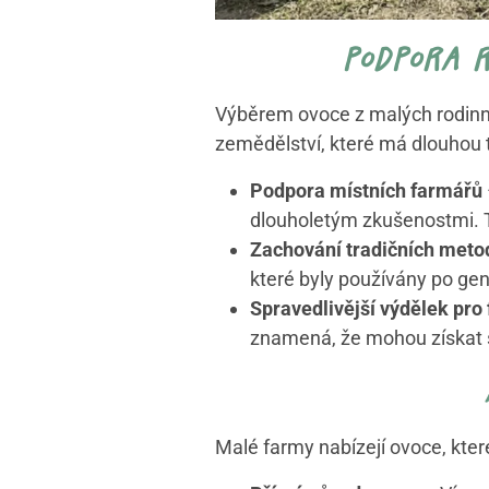
podpora r
Výběrem ovoce z malých rodinnýc
zemědělství, které má dlouhou t
Podpora místních farmářů
dlouholetým zkušenostmi. T
Zachování tradičních meto
které byly používány po gene
Spravedlivější výdělek pro
znamená, že mohou získat sp
Malé farmy nabízejí ovoce, kter