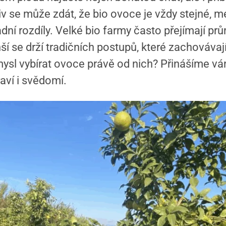
liv se může zdát, že bio ovoce je vždy stejné, 
dní rozdíly. Velké bio farmy často přejímají p
í se drží tradičních postupů, které zachovávají
mysl vybírat ovoce právě od nich? Přinášíme vá
aví i svědomí.