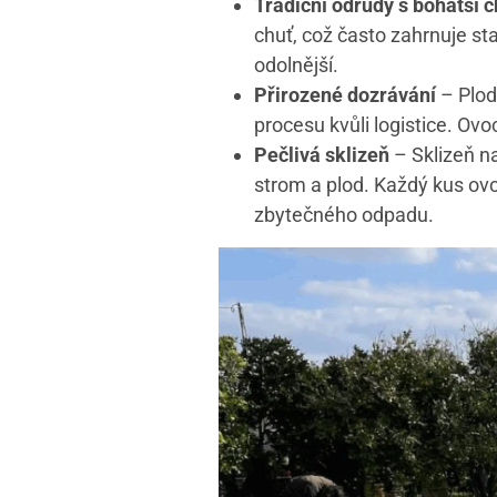
Tradiční odrůdy s bohatší c
chuť, což často zahrnuje st
odolnější.
Přirozené dozrávání
– Plod
procesu kvůli logistice. Ovo
Pečlivá sklizeň
– Sklizeň n
strom a plod. Každý kus ovo
zbytečného odpadu.