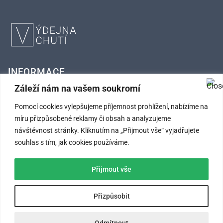
INFORMACE
Záleží nám na vašem soukromí
FAQ – Často kladené otázky
Pomocí cookies vylepšujeme příjemnost prohlížení, nabízíme na
Kontaktní údaje
míru přizpůsobené reklamy či obsah a analyzujeme
návštěvnost stránky. Kliknutím na „Přijmout vše“ vyjadřujete
Obchodní podmínky
souhlas s tím, jak cookies používáme.
Ochrana osobních údajů
Přijmout vše
SLEDUJTE NÁS
Přizpůsobit
Odmítnout