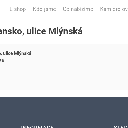
E-shop
Kdo jsme
Co nabízíme
Kam pro o
ansko, ulice Mlýnská
, ulice Mlýnská
ká
INFORMACE
SLED