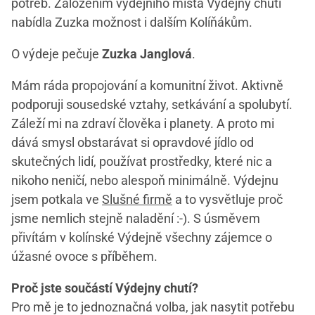
potřeb. Založením výdejního místa Výdejny chutí
nabídla Zuzka možnost i dalším Kolíňákům.
O výdeje pečuje
Zuzka Janglová
.
Mám ráda propojování a komunitní život. Aktivně
podporuji sousedské vztahy, setkávání a spolubytí.
Záleží mi na zdraví člověka i planety. A proto mi
dává smysl obstarávat si opravdové jídlo od
skutečných lidí, používat prostředky, které nic a
nikoho neničí, nebo alespoň minimálně. Výdejnu
jsem potkala ve
Slušné firmě
a to vysvětluje proč
jsme nemlich stejně naladění :-). S úsměvem
přivítám v kolínské Výdejně všechny zájemce o
úžasné ovoce s příběhem.
Proč jste součástí Výdejny chutí?
Pro mě je to jednoznačná volba, jak nasytit potřebu