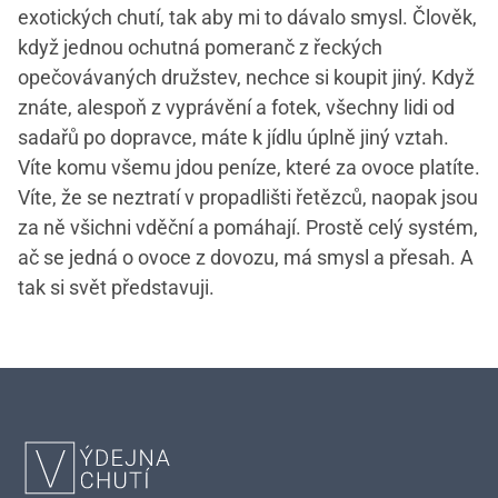
exotických chutí, tak aby mi to dávalo smysl. Člověk,
když jednou ochutná pomeranč z řeckých
opečovávaných družstev, nechce si koupit jiný. Když
znáte, alespoň z vyprávění a fotek, všechny lidi od
sadařů po dopravce, máte k jídlu úplně jiný vztah.
Víte komu všemu jdou peníze, které za ovoce platíte.
Víte, že se neztratí v propadlišti řetězců, naopak jsou
za ně všichni vděční a pomáhají. Prostě celý systém,
ač se jedná o ovoce z dovozu, má smysl a přesah. A
tak si svět představuji.