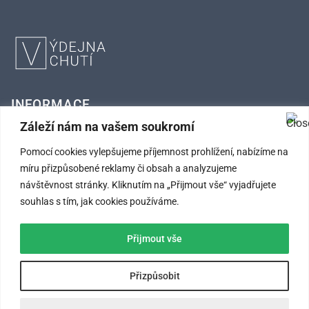
INFORMACE
Záleží nám na vašem soukromí
FAQ – Často kladené otázky
Pomocí cookies vylepšujeme příjemnost prohlížení, nabízíme na
míru přizpůsobené reklamy či obsah a analyzujeme
Kontaktní údaje
návštěvnost stránky. Kliknutím na „Přijmout vše“ vyjadřujete
Obchodní podmínky
souhlas s tím, jak cookies používáme.
Ochrana osobních údajů
Přijmout vše
SLEDUJTE NÁS
Přizpůsobit