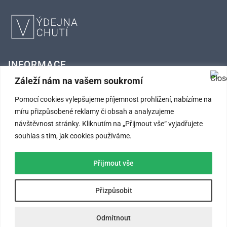
INFORMACE
Záleží nám na vašem soukromí
FAQ – Často kladené otázky
Pomocí cookies vylepšujeme příjemnost prohlížení, nabízíme na
míru přizpůsobené reklamy či obsah a analyzujeme
Kontaktní údaje
návštěvnost stránky. Kliknutím na „Přijmout vše“ vyjadřujete
Obchodní podmínky
souhlas s tím, jak cookies používáme.
Ochrana osobních údajů
Přijmout vše
SLEDUJTE NÁS
Přizpůsobit
Odmítnout