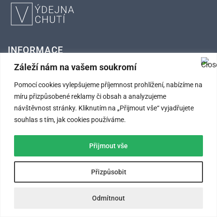
INFORMACE
Záleží nám na vašem soukromí
FAQ – Často kladené otázky
Pomocí cookies vylepšujeme příjemnost prohlížení, nabízíme na
Kontaktní údaje
míru přizpůsobené reklamy či obsah a analyzujeme
návštěvnost stránky. Kliknutím na „Přijmout vše“ vyjadřujete
Obchodní podmínky
souhlas s tím, jak cookies používáme.
Ochrana osobních údajů
Přijmout vše
SLEDUJTE NÁS
Přizpůsobit
Odmítnout