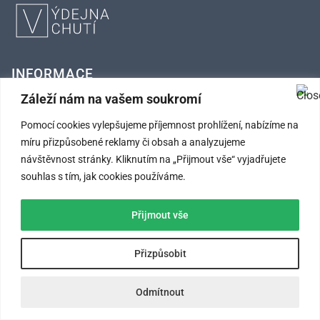
INFORMACE
Záleží nám na vašem soukromí
FAQ – Často kladené otázky
Pomocí cookies vylepšujeme příjemnost prohlížení, nabízíme na
Kontaktní údaje
míru přizpůsobené reklamy či obsah a analyzujeme
návštěvnost stránky. Kliknutím na „Přijmout vše“ vyjadřujete
Obchodní podmínky
souhlas s tím, jak cookies používáme.
Ochrana osobních údajů
Přijmout vše
SLEDUJTE NÁS
Přizpůsobit
Odmítnout