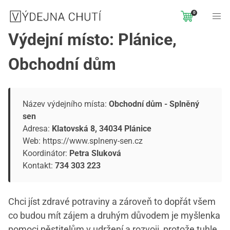
0
Výdejní místo: Plánice,
Obchodní dům
Název výdejního místa:
Obchodní dům - Splněný
sen
Adresa:
Klatovská 8, 34034 Plánice
Web:
https://www.splneny-sen.cz
Koordinátor:
Petra Sluková
Kontakt:
734 303 223
Chci jíst zdravé potraviny a zároveň to dopřát všem
co budou mít zájem a druhým důvodem je myšlenka
pomoci pěstitelům v udržení a rozvoji, protože tuhle