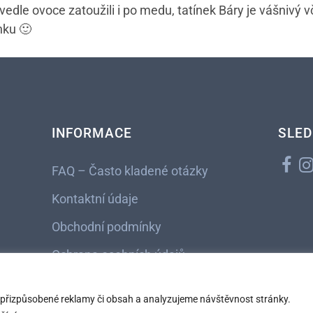
edle ovoce zatoužili i po medu, tatínek Báry je vášnivý 
nku 🙂
INFORMACE
SLED
FAQ – Často kladené otázky
Kontaktní údaje
Obchodní podmínky
Ochrana osobních údajů
 přizpůsobené reklamy či obsah a analyzujeme návštěvnost stránky.