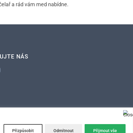
včelař a rád vám med nabídne.
UJTE NÁS
Přizpůsobit
Odmítnout
Přijmout vše