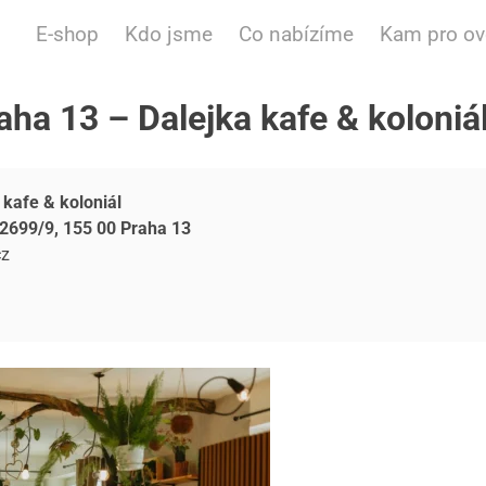
E-shop
Kdo jsme
Co nabízíme
Kam pro o
aha 13 – Dalejka kafe & koloniá
 kafe & koloniál
2699/9, 155 00 Praha 13
cz