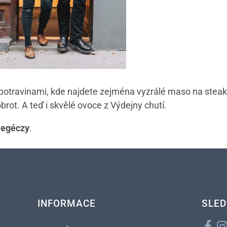
otravinami, kde najdete zejména vyzrálé maso na steaky,
obrot. A teď i skvělé ovoce z Výdejny chutí.
Regéczy
.
INFORMACE
SLED