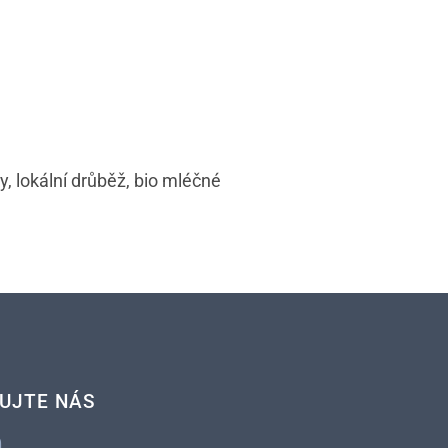
 lokální drůběž, bio mléčné
UJTE NÁS