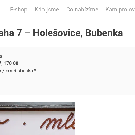
E-shop
Kdo jsme
Co nabízíme
Kam pro o
raha 7 – Holešovice, Bubenka
a
, 170 00
om/jsmebubenka#