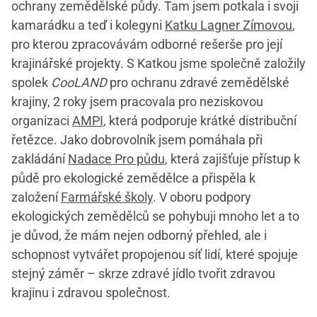
ochrany zemědělské půdy. Tam jsem potkala i svoji
kamarádku a teď i kolegyni
Katku Lagner Zímovou
,
pro kterou zpracovávám odborné rešerše pro její
krajinářské projekty. S Katkou jsme společně založily
spolek
CooLAND
pro ochranu zdravé zemědělské
krajiny, 2 roky jsem pracovala pro neziskovou
organizaci
AMPI
, která podporuje krátké distribuční
řetězce. Jako dobrovolník jsem pomáhala při
zakládání
Nadace Pro půdu
, která zajišťuje přístup k
půdě pro ekologické zemědělce a přispěla k
založení
Farmářské školy
. V oboru podpory
ekologických zemědělců se pohybuji mnoho let a to
je důvod, že mám nejen odborný přehled, ale i
schopnost vytvářet propojenou síť lidí, které spojuje
stejný záměr – skrze zdravé jídlo tvořit zdravou
krajinu i zdravou společnost.