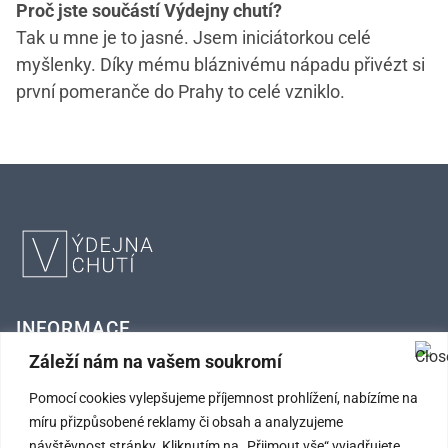
Proč jste součástí Výdejny chutí?
Tak u mne je to jasné. Jsem iniciátorkou celé
myšlenky. Díky mému bláznivému nápadu přivézt si
první pomeranče do Prahy to celé vzniklo.
INFORMACE
Záleží nám na vašem soukromí
FAQ – Často kladené otázky
Pomocí cookies vylepšujeme příjemnost prohlížení, nabízíme na
Kontaktní údaje
míru přizpůsobené reklamy či obsah a analyzujeme
návštěvnost stránky. Kliknutím na „Přijmout vše“ vyjadřujete