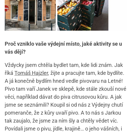
Proč vzniklo vaše výdejní místo, jaké aktivity se u
vás dějí?
Vždycky jsem chtěla bydlet tam, kde lidi znám. Jak
říká
Tomáš Hajzler
, žijte a pracujte tam, kde bydlíte.
A já konečně bydlím hned vedle pivovaru na Letné!
Pivo tam vaří Janek ve sklepě, kde stále zkouší nové
věci, například dávat do piva citrusovou kůru. A jak
jsme se seznámili? Koupil si od nás z Výdejny chutí
pomeranče, že z kůry uvaří pivo. A to nás s Jarkou
tak zaujalo, že jsme za ním šly a chtěly vědet víc.
Povídali jsme o pivu, jídle, krajině… o jeho vášních, i