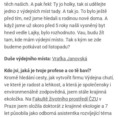
těch našich. A pak řekl: Ty jo holky, tak si udělejte
jedno z výdejních míst tady. A tak jo. To bylo ještě
před tím, než jsme hledali s rodinou nové doma. A
když jsme už skoro před 5 roky našli vysněný byt
hned vedle Lajky, bylo rozhodnuto. Vau, budu žít
tam, kde mám výdejní místo. Tak s kým se zde
budeme potkávat od listopadu?
Duše výdejního místa:
Vraťka Janovská
Kdo jsi, jaká je tvoje profese a co tě baví?
Kromě hledání cesty, jak vytvořit firmu Výdejna chutí,
ve které je radost a lehkost, a která je společensky i
environmenálně zodpovědná, jsem stále krajinná
ekoložka. Na
Fakultě životního prostředí ČZU
v
Praze jsem složila doktorát z krajinné ekologie a 7
let působila jako odborná asistentka rozvíjející téma