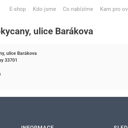
E-shop
Kdo jsme
Co nabízíme
Kam pro o
okycany, ulice Barákova
y, ulice Barákova
ny 33701
á
INFORMACE
SLED