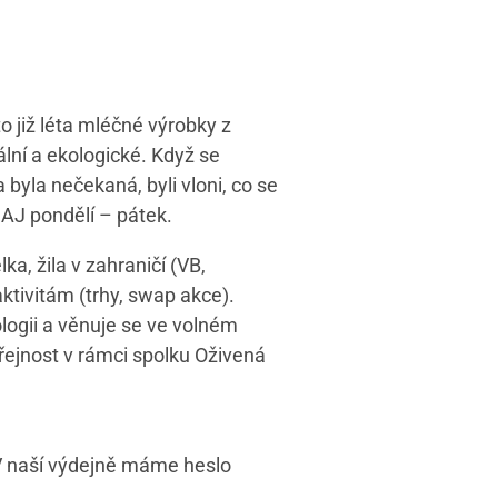
 již léta mléčné výrobky z
ální a ekologické. Když se
byla nečekaná, byli vloni, co se
 AJ pondělí – pátek.
a, žila v zahraničí (VB,
ktivitám (trhy, swap akce).
logii a věnuje se ve volném
eřejnost v rámci spolku Oživená
. V naší výdejně máme heslo