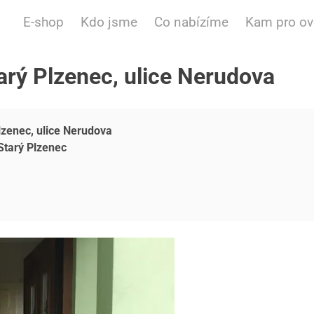
E-shop
Kdo jsme
Co nabízíme
Kam pro o
arý Plzenec, ulice Nerudova
lzenec, ulice Nerudova
Starý Plzenec