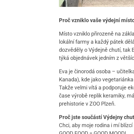
Proč vzniklo vaše výdejní místo,
Místo vzniklo přirozeně na zákl
lokální farmy a každý pátek dělá
dozvěděly o Výdejně chutí, tak E
týká objednávek jedním z většíc
Eva je činorodá osoba – učitelka
Kanada), kde jako vegetariánka 
Takže velmi vítá a podporuje e
čase výrobě replik keramiky, má
prehistorie v ZOO Plzeň.
Proč jste součástí Výdejny chut
Chci, aby moje rodina i mí blíz
GOOD FOOD = GOOD MOOD!