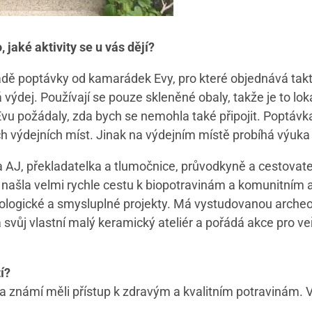
 jaké aktivity se u vás dějí?
adě poptávky od kamarádek Evy, pro které objednává takto
 výdej. Používají se pouze skleněné obaly, takže je to lok
vu požádaly, zda bych se nemohla také připojit. Poptávka 
h výdejních míst. Jinak na výdejním místě probíhá výuka
 AJ, překladatelka a tlumočnice, průvodkyně a cestovatelk
našla velmi rychle cestu k biopotravinám a komunitním a
kologické a smysluplné projekty. Má vystudovanou archeo
 svůj vlastní malý keramický ateliér a pořádá akce pro v
í?
cí a známí měli přístup k zdravým a kvalitním potravinám