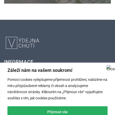
INFORMACE
Záleží nám na vašem soukromí
FAQ – Často kladené otázky
Pomocí cookies vylepšujeme příjemnost prohlížení, nabízíme na
míru přizpůsobené reklamy či obsah a analyzujeme
Kontaktní údaje
návštěvnost stránky. Kliknutím na „Přijmout vše“ vyjadřujete
Obchodní podmínky
souhlas s tím, jak cookies používáme.
Ochrana osobních údajů
Přijmout vše