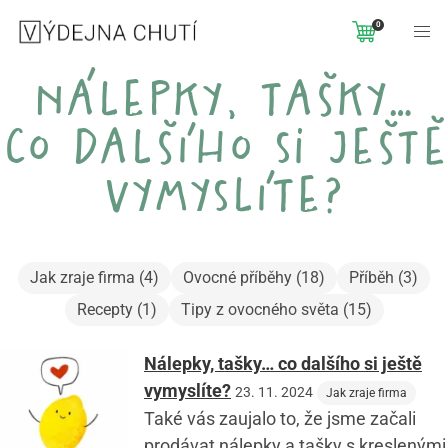
0
nálepky, tašky…
co dalšího si ještě
vymyslíte?
Jak zraje firma (4)
Ovocné příběhy (18)
Příběh (3)
Recepty (1)
Tipy z ovocného světa (15)
Nálepky, tašky… co dalšího si ještě
vymyslíte?
23. 11. 2024
Jak zraje firma
Také vás zaujalo to, že jsme začali
prodávat nálepky a tašky s kreslenými