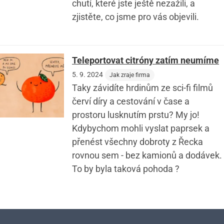
chutí, které jste ještě nezažili, a
zjistěte, co jsme pro vás objevili.
Teleportovat citróny zatím neumíme
5. 9. 2024
Jak zraje firma
Taky závidíte hrdinům ze sci-fi filmů
červí díry a cestování v čase a
prostoru lusknutím prstu? My jo!
Kdybychom mohli vyslat paprsek a
přenést všechny dobroty z Řecka
rovnou sem - bez kamionů a dodávek.
To by byla taková pohoda ?