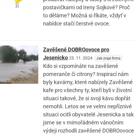
postavičkami od Ireny Sojkové? Proč
to děláme? Možná si říkáte, vždyť v
nabídce stačí čerstvé ovoce.
Zavěšené DOBROovoce pro
Jesenicko
23. 11. 2024
Jak zraje firma
Kdo si vzpomínáte na zavěšené
pomeranče či citrony? Inspirací nám
byly kavárny, které nabízely Zavěšené
kafe pro všechny ty, kteří byli v životní
situaci takové, že si svoji kávu dopřát
nemohli. Letos se ve velmi nepříznivé
situaci ocitli obyvatelé Jesenicka a tak
jsme se v mimořádném vánočním
výdeji rozhodli zavěšené DOBROovoce