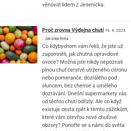
věnovat lidem z Jesenicka.
Proč zrovna Výdejna chutí
16. 9. 2024
Jak zraje firma
Co kdybychom vám řekli, že jste už
zapomněli, jak chutná opravdové
ovoce? Možná jste nikdy nepoznali
plnou chuť čerstvě utrženého citronu
nebo pomeranče, dozrálého pod
sluncem, bez chemie a umělého
dozrávání. Dnešní supermarkety vás
od těchto chutí odřízly. Ale co když
existuje cesta zpět k těmto zážitkům,
které vám otevřou nové chuťové
obzory? Ponořte se s námi do světa