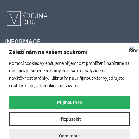
INFORMACE
Záleží nám na vašem soukromí
FAQ – Často kladené otázky
Pomocí cookies vylepšujeme příjemnost prohlížení, nabízíme na
Kontaktní údaje
míru přizpůsobené reklamy či obsah a analyzujeme
návštěvnost stránky. Kliknutím na „Přijmout vše“ vyjadřujete
Obchodní podmínky
souhlas s tím, jak cookies používáme.
Ochrana osobních údajů
Přijmout vše
SLEDUJTE NÁS
Přizpůsobit
Odmítnout