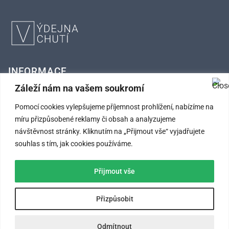
INFORMACE
Záleží nám na vašem soukromí
FAQ – Často kladené otázky
Pomocí cookies vylepšujeme příjemnost prohlížení, nabízíme na
Kontaktní údaje
míru přizpůsobené reklamy či obsah a analyzujeme
návštěvnost stránky. Kliknutím na „Přijmout vše“ vyjadřujete
Obchodní podmínky
souhlas s tím, jak cookies používáme.
Ochrana osobních údajů
Přijmout vše
SLEDUJTE NÁS
Přizpůsobit
Odmítnout