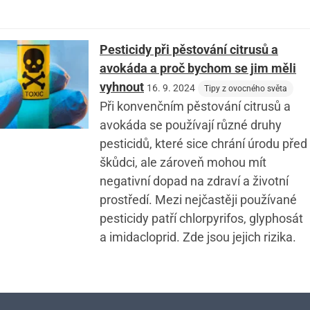
Pesticidy při pěstování citrusů a
avokáda a proč bychom se jim měli
vyhnout
16. 9. 2024
Tipy z ovocného světa
Při konvenčním pěstování citrusů a
avokáda se používají různé druhy
pesticidů, které sice chrání úrodu před
škůdci, ale zároveň mohou mít
negativní dopad na zdraví a životní
prostředí. Mezi nejčastěji používané
pesticidy patří chlorpyrifos, glyphosát
a imidacloprid. Zde jsou jejich rizika.