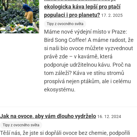
ekologicka káva lepší pro ptačí
populaci i pro planetu?
17. 2. 2025
Tipy z ovocného světa
Máme nové výdejní místo v Praze:
Bird Song Coffee! A máme radost, že
si naši bio ovoce můžete vyzvednout
právě zde – v kavárně, která
podporuje udržitelnou kávu. Proč na
tom záleží? Káva ve stínu stromů
prospívá nejen ptákům, ale i celému
ekosystému.
Jak na ovoce, aby vám dlouho vydrželo
16. 12. 2024
Tipy z ovocného světa
Těší nás, že jste si dopřáli ovoce bez chemie, podpořili