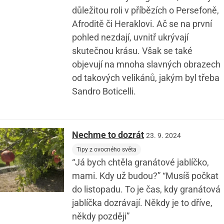
důležitou roli v příbězích o Persefoně,
Afroditě či Heraklovi. Ač se na první
pohled nezdají, uvnitř ukrývají
skutečnou krásu. Však se také
objevují na mnoha slavných obrazech
od takových velikánů, jakým byl třeba
Sandro Boticelli.
Nechme to dozrát
23. 9. 2024
Tipy z ovocného světa
“Já bych chtěla granátové jablíčko,
mami. Kdy už budou?” “Musíš počkat
do listopadu. To je čas, kdy granátová
jablíčka dozrávají. Někdy je to dříve,
někdy později”