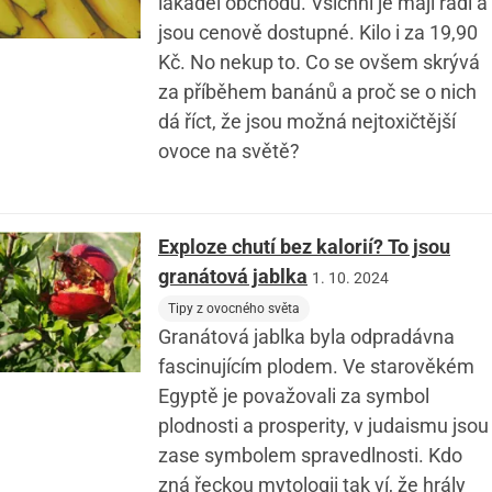
lákadel obchodu. Všichni je mají rádi a
jsou cenově dostupné. Kilo i za 19,90
Kč. No nekup to. Co se ovšem skrývá
za příběhem banánů a proč se o nich
dá říct, že jsou možná nejtoxičtější
ovoce na světě?
Exploze chutí bez kalorií? To jsou
granátová jablka
1. 10. 2024
Tipy z ovocného světa
Granátová jablka byla odpradávna
fascinujícím plodem. Ve starověkém
Egyptě je považovali za symbol
plodnosti a prosperity, v judaismu jsou
zase symbolem spravedlnosti. Kdo
zná řeckou mytologii tak ví, že hrály