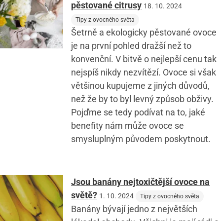
pěstované citrusy
18. 10. 2024
Tipy z ovocného světa
Šetrně a ekologicky pěstované ovoce
je na první pohled dražší než to
konvenční. V bitvě o nejlepší cenu tak
nejspíš nikdy nezvítězí. Ovoce si však
většinou kupujeme z jiných důvodů,
než že by to byl levný způsob obživy.
Pojďme se tedy podívat na to, jaké
benefity nám může ovoce se
smysluplným původem poskytnout.
Jsou banány nejtoxičtější ovoce na
světě?
1. 10. 2024
Tipy z ovocného světa
Banány bývají jedno z největších