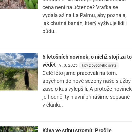
cena není na účtence? Vraťka se
vydala až na La Palmu, aby poznala,
jak chutná banán, který vyživuje lidi i
půdu.
5 letošních novinek, o nichž stojí za to
vědět
19. 8. 2025
Tipy z ovocného světa
Celé léto jsme pracovali na tom,
abychom do nové sezony naše služby
zase o kus vylepšili. A protože novinek
je hodně, ty hlavní přinášíme sepsané
v článku.
Káva ve stínu stromů: Proč je