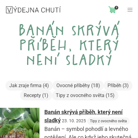
0
banán skrývá
příběh, který
není sladký
Jak zraje firma (4)
Ovocné příběhy (18)
Příběh (3)
Recepty (1)
Tipy z ovocného světa (15)
Banán skrývá příběh, který není
sladký
23. 10. 2025
Tipy z ovocného světa
Banán – symbol pohodlí a levného
potěšení. Ale co když jeho skutečná