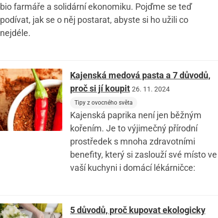
bio farmáře a solidární ekonomiku. Pojďme se teď
podívat, jak se o něj postarat, abyste si ho užili co
nejdéle.
Kajenská medová pasta a 7 důvodů,
proč si jí koupit
26. 11. 2024
Tipy z ovocného světa
Kajenská paprika není jen běžným
kořením. Je to výjimečný přírodní
prostředek s mnoha zdravotními
benefity, který si zaslouží své místo ve
vaší kuchyni i domácí lékárničce:
5 důvodů, proč kupovat ekologicky