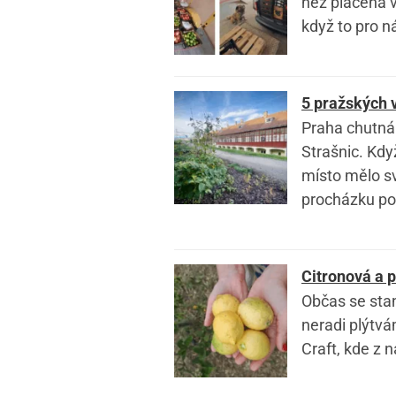
než placená v
když to pro n
5 pražských v
Praha chutná 
Strašnic. Kdy
místo mělo sv
procházku po 
Citronová a 
Občas se stan
neradi plýtvá
Craft, kde z n