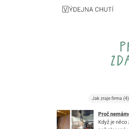
p
zd
Jak zraje firma (4)
Proč nemáme 
Když je něco 