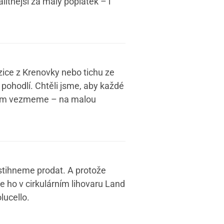
itnější za malý poplatek – i
zice z Krenovky nebo tichu ze
 pohodlí. Chtěli jsme, aby každé
ás tam vezmeme – na malou
estihneme prodat. A protože
me ho v cirkulárním lihovaru Land
lucello.