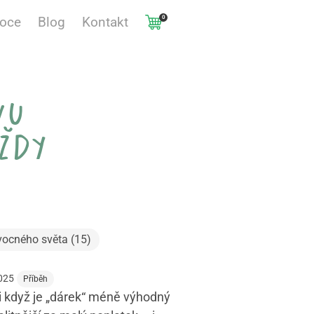
0
voce
Blog
Kontakt
vu
ždy
vocného světa (15)
2025
Příběh
i když je „dárek“ méně výhodný