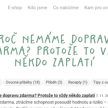
E-shop
Kdo jsme
Co nabízíme
Kam pro o
roč nemáme dopra
arma? protože to v
někdo zaplatí
Ovocné příběhy (18)
Příběh (3)
Recepty (1)
Tipy z o
dopravu zdarma? Protože to vždy někdo zaplatí
7. 11. 
zdarma, ztrácíme schopnost posoudit hodnotu a riziko – 