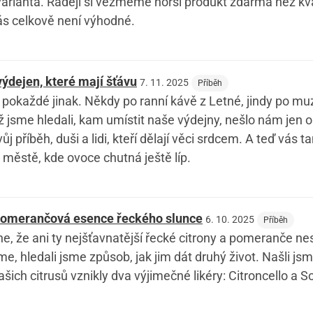
arianta. Raději si vezmeme horší produkt zdarma než kval
ás celkově není výhodné.
ýdejen, které mají šťávu
7. 11. 2025
Příběh
pokaždé jinak. Někdy po ranní kávě z Letné, jindy po mu
ž jsme hledali, kam umístit naše výdejny, nešlo nám jen o
ůj příběh, duši a lidi, kteří dělají věci srdcem. A teď v
městě, kde ovoce chutná ještě líp.
pomerančová esence řeckého slunce
6. 10. 2025
Příběh
e, že ani ty nejšťavnatější řecké citrony a pomeranče n
me, hledali jsme způsob, jak jim dát druhý život. Našli js
ašich citrusů vznikly dva výjimečné likéry: Citroncello a So