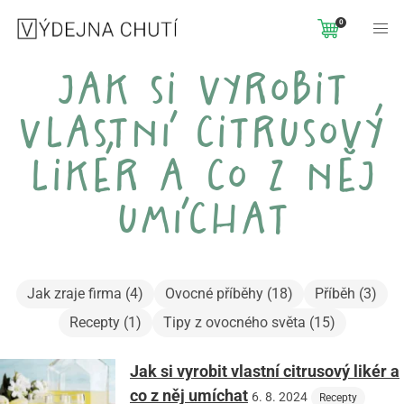
0
jak si vyrobit
vlastní citrusový
likér a co z něj
umíchat
Jak zraje firma (4)
Ovocné příběhy (18)
Příběh (3)
Recepty (1)
Tipy z ovocného světa (15)
Jak si vyrobit vlastní citrusový likér a
co z něj umíchat
6. 8. 2024
Recepty