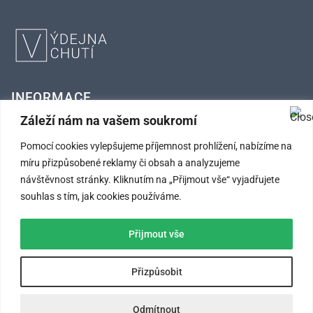
INFORMACE
Záleží nám na vašem soukromí
FAQ – Často kladené otázky
Pomocí cookies vylepšujeme příjemnost prohlížení, nabízíme na
Kontaktní údaje
míru přizpůsobené reklamy či obsah a analyzujeme
návštěvnost stránky. Kliknutím na „Přijmout vše“ vyjadřujete
Obchodní podmínky
souhlas s tím, jak cookies používáme.
Ochrana osobních údajů
Přijmout vše
SLEDUJTE NÁS
Přizpůsobit
Odmítnout