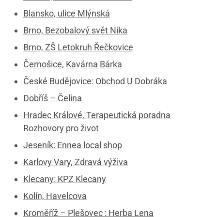
Blansko, ulice Mlýnská
Brno, Bezobalový svět Nika
Brno, ZŠ Letokruh Řečkovice
Černošice, Kavárna Bárka
České Budějovice: Obchod U Dobráka
Dobříš – Čelina
Hradec Králové, Terapeutická poradna
Rozhovory pro život
Jeseník: Ennea local shop
Karlovy Vary, Zdravá výživa
Klecany: KPZ Klecany
Kolín, Havelcova
Kroměříž – Plešovec : Herba Lena