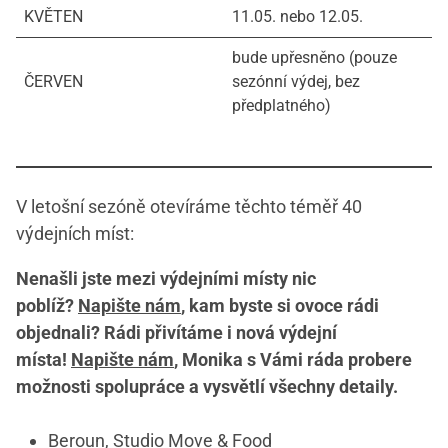
KVĚTEN
11.05. nebo 12.05.
bude upřesněno (pouze
ČERVEN
sezónní výdej, bez
předplatného)
V letošní sezóně otevíráme těchto téměř 40
výdejních míst:
Nenašli jste mezi výdejními místy nic
poblíž?
Napište nám
, kam byste si ovoce rádi
objednali?
Rádi přivítáme i nová výdejní
místa!
Napište nám
, Monika s Vámi ráda probere
možnosti spolupráce a vysvětlí všechny detaily.
Beroun, Studio Move & Food