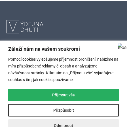
INFORMACE
Záleží nám na vašem soukromí
Pomocí cookies vylepšujeme příjemnost prohlížení, nabízíme na
FAQ – Často kladené otázky
míru přizpůsobené reklamy či obsah a analyzujeme
Kontaktní údaje
návštěvnost stránky. Kliknutím na „Přijmout vše“ vyjadřujete
souhlas s tím, jak cookies používáme.
Obchodní podmínky
Ochrana osobních údajů
Přijmout vše
SLEDUJTE NÁS
Přizpůsobit
Odmítnout