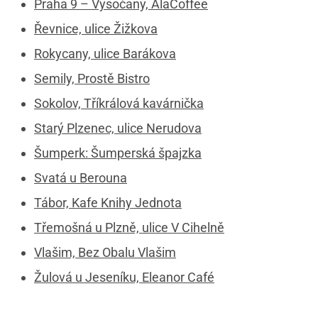
Praha 9 – Vysočany, AlaCoffee
Řevnice, ulice Žižkova
Rokycany, ulice Barákova
Semily, Prostě Bistro
Sokolov, Tříkrálová kavárnička
Starý Plzenec, ulice Nerudova
Šumperk: Šumperská špajzka
Svatá u Berouna
Tábor, Kafe Knihy Jednota
Třemošná u Plzně, ulice V Cihelně
Vlašim, Bez Obalu Vlašim
Žulová u Jeseníku, Eleanor Café